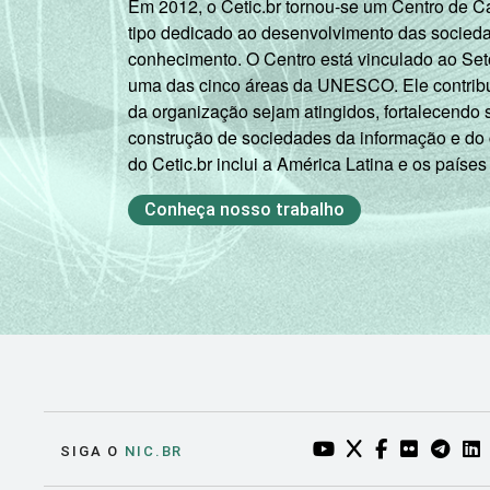
Em 2012, o Cetic.br tornou-se um Centro de 
tipo dedicado ao desenvolvimento das socied
conhecimento. O Centro está vinculado ao Set
uma das cinco áreas da UNESCO. Ele contribui
da organização sejam atingidos, fortalecendo 
construção de sociedades da informação e do
do Cetic.br inclui a América Latina e os países
Conheça nosso trabalho
YOUTUBE DO NIC.BR
TWITTER DO NIC
FACEBOOK DO
FLICKR DO
TELEGR
LI
SIGA O
NIC.BR