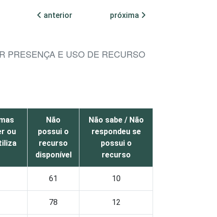
anterior
próxima
OR PRESENÇA E USO DE RECURSO
 mas
Não
Não sabe / Não
r ou
possui o
respondeu se
iliza
recurso
possui o
disponível
recurso
61
10
78
12