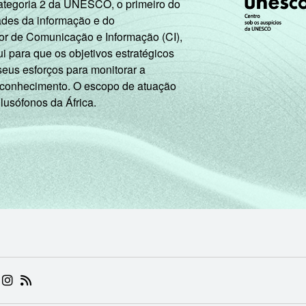
Categoria 2 da UNESCO, o primeiro do
ades da informação e do
or de Comunicação e Informação (CI),
 para que os objetivos estratégicos
seus esforços para monitorar a
 conhecimento. O escopo de atuação
 lusófonos da África.
 (ABRE EM NOVA ABA)
.BR (ABRE EM NOVA ABA)
 NIC.BR (ABRE EM NOVA ABA)
 NIC.BR (ABRE EM NOVA ABA)
AM DO NIC.BR (ABRE EM NOVA ABA)
NKEDIN DO NIC.BR (ABRE EM NOVA ABA)
INSTAGRAM DO NIC.BR (ABRE EM NOVA ABA)
RSS DO NIC.BR (ABRE EM NOVA ABA)