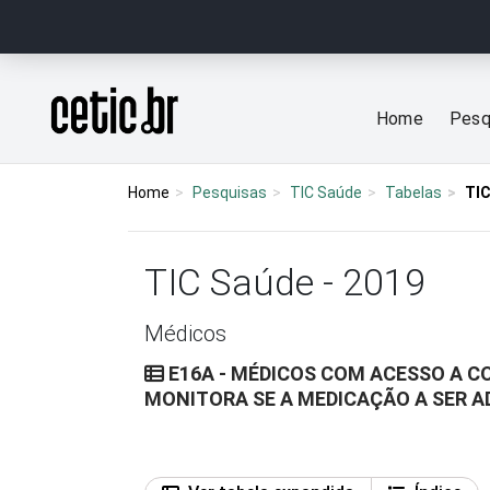
Ir para o conteúdo
Página inicial
Home
Pesq
Home
Pesquisas
TIC Saúde
Tabelas
TIC
TIC Saúde - 2019
Médicos
E16A - MÉDICOS COM ACESSO A C
MONITORA SE A MEDICAÇÃO A SER 