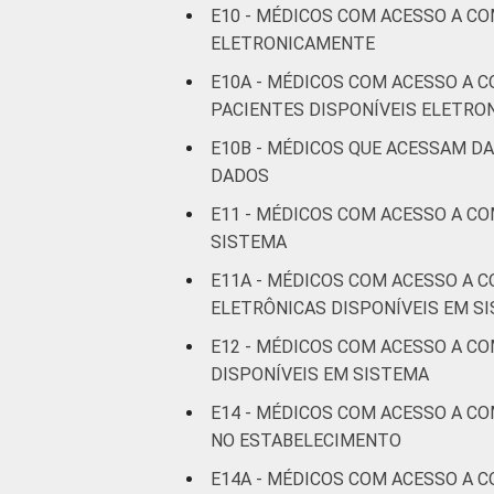
E10 - MÉDICOS COM ACESSO A C
De 36 a 50
ELETRONICAMENTE
anos
E10A - MÉDICOS COM ACESSO A 
De 51 anos
PACIENTES DISPONÍVEIS ELETR
ou mais
E10B - MÉDICOS QUE ACESSAM D
DADOS
LOCALIZAÇÃO
Capital
E11 - MÉDICOS COM ACESSO A C
Interior
SISTEMA
E11A - MÉDICOS COM ACESSO A 
Fonte: CGI.br/NIC.br, Centro Regional 
ELETRÔNICAS DISPONÍVEIS EM S
tecnologias de informação e comunicaç
E12 - MÉDICOS COM ACESSO A C
DISPONÍVEIS EM SISTEMA
E14 - MÉDICOS COM ACESSO A C
NO ESTABELECIMENTO
E14A - MÉDICOS COM ACESSO A 