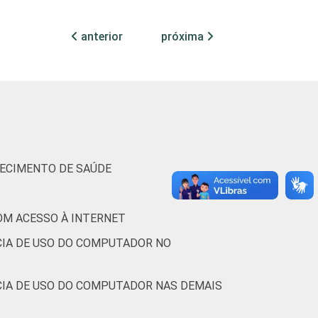
anterior
próxima
51
15
LECIMENTO DE SAÚDE
-
-
OM ACESSO À INTERNET
85
7
CIA DE USO DO COMPUTADOR NO
57
10
CIA DE USO DO COMPUTADOR NAS DEMAIS
71
6