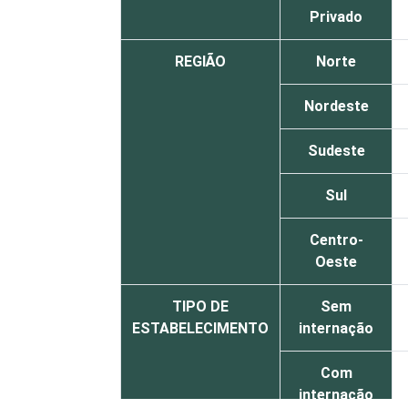
Privado
REGIÃO
Norte
Nordeste
Sudeste
Sul
Centro-
Oeste
TIPO DE
Sem
ESTABELECIMENTO
internação
Com
internação