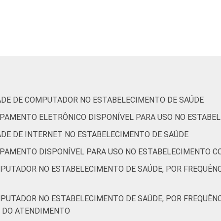
24
10
0
IDADE DE COMPUTADOR NO ESTABELECIMENTO DE SAÚDE
QUIPAMENTO ELETRÔNICO DISPONÍVEL PARA USO NO ESTABE
-
-
-
DADE DE INTERNET NO ESTABELECIMENTO DE SAÚDE
QUIPAMENTO DISPONÍVEL PARA USO NO ESTABELECIMENTO C
8
1
0
MPUTADOR NO ESTABELECIMENTO DE SAÚDE, POR FREQUÊN
24
8
0
MPUTADOR NO ESTABELECIMENTO DE SAÚDE, POR FREQUÊN
19
4
0
M DO ATENDIMENTO