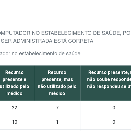
COMPUTADOR NO ESTABELECIMENTO DE SAÚDE, P
 SER ADMINISTRADA ESTÁ CORRETA
ador no estabelecimento de saúde
Recurso
Recurso
Recurso presente,
presente e
presente, mas
não soube responde
utilizado pelo
não utilizado pelo
não respondeu se ut
médico
médico
22
7
0
10
1
0