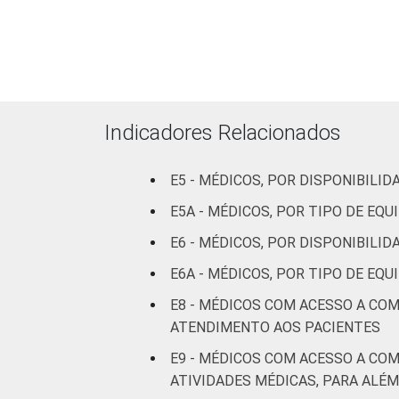
(até 50
leitos)
Com
internação
(mais de 50
Indicadores Relacionados
leitos)
E5 - MÉDICOS, POR DISPONIBIL
Serviço de
apoio à
E5A - MÉDICOS, POR TIPO DE E
diagnose e
E6 - MÉDICOS, POR DISPONIBILI
terapia
E6A - MÉDICOS, POR TIPO DE E
IDENTIFICAÇÃO DE
UBS
E8 - MÉDICOS COM ACESSO A CO
UNIDADE BÁSICA
ATENDIMENTO AOS PACIENTES
DE SAÚDE
Não UBS
E9 - MÉDICOS COM ACESSO A CO
FAIXA ETÁRIA
Até 35 anos
ATIVIDADES MÉDICAS, PARA ALÉ