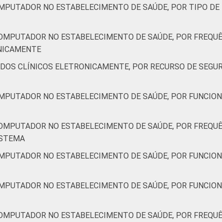
OMPUTADOR NO ESTABELECIMENTO DE SAÚDE, POR TIPO DE
27
4
0
COMPUTADOR NO ESTABELECIMENTO DE SAÚDE, POR FREQUÊ
ONICAMENTE
19
14
0
ADOS CLÍNICOS ELETRONICAMENTE, POR RECURSO DE SEGU
17
9
0
OMPUTADOR NO ESTABELECIMENTO DE SAÚDE, POR FUNCION
26
5
0
COMPUTADOR NO ESTABELECIMENTO DE SAÚDE, POR FREQUÊ
de Estudos para o Desenvolvimento da Sociedade da Informação 
ISTEMA
ão nos estabelecimentos de saúde brasileiros – TIC Saúde 201
OMPUTADOR NO ESTABELECIMENTO DE SAÚDE, POR FUNCION
OMPUTADOR NO ESTABELECIMENTO DE SAÚDE, POR FUNCION
COMPUTADOR NO ESTABELECIMENTO DE SAÚDE, POR FREQUÊ