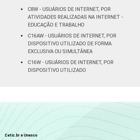
SOCIAL
C8W - USUÁRIOS DE INTERNET, POR
C
56
ATIVIDADES REALIZADAS NA INTERNET -
EDUCAÇÃO E TRABALHO
DE
25
C16AW - USUÁRIOS DE INTERNET, POR
Fonte: CGI.br/NIC.br, Centro Regional de
DISPOSITIVO UTILIZADO DE FORMA
Estudos para o Desenvolvimento da
EXCLUSIVA OU SIMULTÂNEA
Sociedade da Informação (Cetic.br),
C16W - USUÁRIOS DE INTERNET, POR
Pesquisa sobre o uso da Internet no Brasil
DISPOSITIVO UTILIZADO
durante a pandemia do novo coronavírus -
Painel TIC COVID-19 - Edição 3.
Cetic.br e Unesco