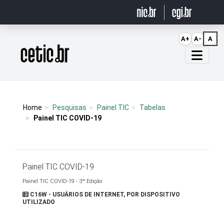
Ir para o conteúdo
A+
A-
A
Página inicial
Home
Pesquisas
Painel TIC
Tabelas
Painel TIC COVID-19
Painel TIC COVID-19
Painel TIC COVID-19 - 3ª Edição
C16W - USUÁRIOS DE INTERNET, POR DISPOSITIVO
UTILIZADO