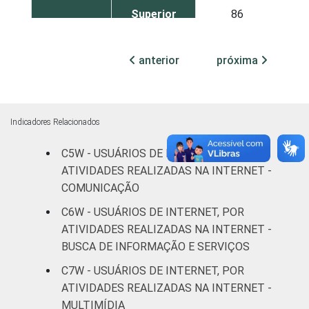
Superior
86
FAIXA
De 16 a 24
39
anterior
próxima
ETÁRIA
anos
De 25 a 34
54
anos
Indicadores Relacionados
De 35 a 44
C5W - USUÁRIOS DE INTERNET, POR
72
anos
ATIVIDADES REALIZADAS NA INTERNET -
COMUNICAÇÃO
De 45 a 59
84
C6W - USUÁRIOS DE INTERNET, POR
anos
ATIVIDADES REALIZADAS NA INTERNET -
BUSCA DE INFORMAÇÃO E SERVIÇOS
De 60 anos
89
ou mais
C7W - USUÁRIOS DE INTERNET, POR
ATIVIDADES REALIZADAS NA INTERNET -
CLASSE
AB
89
MULTIMÍDIA