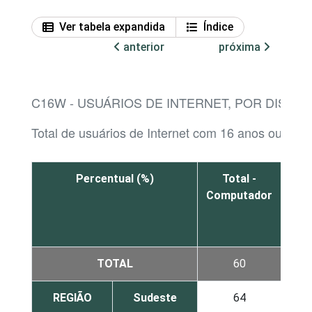
Ver tabela expandida
Índice
anterior
próxima
C16W - USUÁRIOS DE INTERNET, POR DISPOS
Total de usuários de Internet com 16 anos ou mais
Percentual (%)
Total -
Computador
Com
d
TOTAL
60
REGIÃO
Sudeste
64