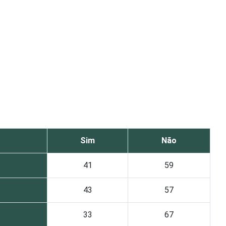
Sim
Não
41
59
43
57
33
67