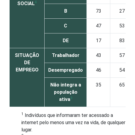
4
SOCIAL
B
73
27
C
47
53
DE
17
83
SITUAÇÃO
Trabalhador
43
57
DE
EMPREGO
Desempregado
46
54
Não integra a
35
65
população
3
ativa
1
Indivíduos que informaram ter acessado a
internet pelo menos uma vez na vida, de qualquer
lugar.