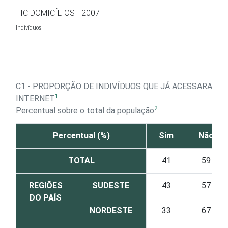
Ir para o conteúdo
TIC DOMICÍLIOS - 2007
Indivíduos
C1 - PROPORÇÃO DE INDIVÍDUOS QUE JÁ ACESSARAM A
1
INTERNET
2
Percentual sobre o total da população
Percentual (%)
Sim
Não
TOTAL
41
59
REGIÕES
SUDESTE
43
57
DO PAÍS
NORDESTE
33
67