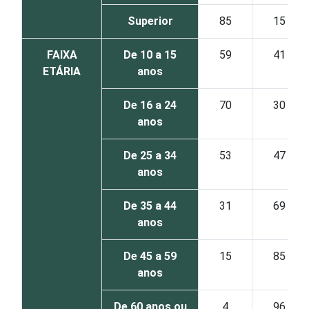
Superior
85
15
FAIXA
De 10 a 15
59
41
ETÁRIA
anos
De 16 a 24
70
30
anos
De 25 a 34
53
47
anos
De 35 a 44
31
69
anos
De 45 a 59
15
85
anos
De 60 anos ou
4
96