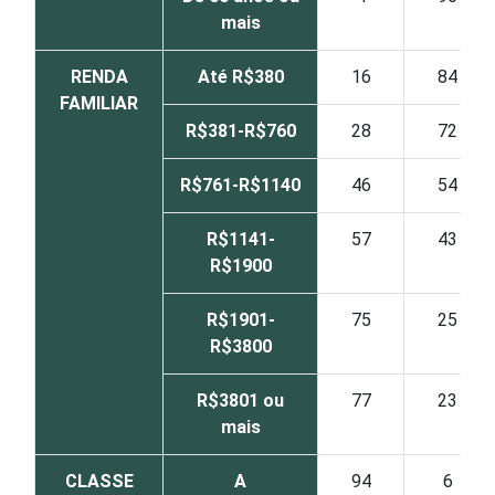
mais
RENDA
Até R$380
16
84
FAMILIAR
R$381-R$760
28
72
R$761-R$1140
46
54
R$1141-
57
43
R$1900
R$1901-
75
25
R$3800
R$3801 ou
77
23
mais
CLASSE
A
94
6