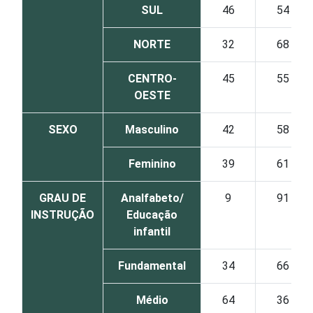
SUL
46
54
NORTE
32
68
CENTRO-
45
55
OESTE
SEXO
Masculino
42
58
Feminino
39
61
GRAU DE
Analfabeto/
9
91
INSTRUÇÃO
Educação
infantil
Fundamental
34
66
Médio
64
36