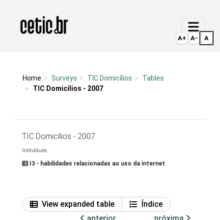
Ir para o conteúdo
Página inicial
A+
A-
A
Home
Surveys
TIC Domicílios
Tables
TIC Domicílios - 2007
TIC Domicílios - 2007
Indivíduos
I3 - habilidades relacionadas ao uso da internet
View expanded table
Índice
anterior
próxima