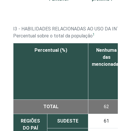
I3 - HABILIDADES RELACIONADAS AO USO DA INTERN
1
Percentual sobre o total da população
Percentual (%)
Nenhuma
das
mencionadas
i
TOTAL
62
REGIÕES
SUDESTE
61
DO PAÍ