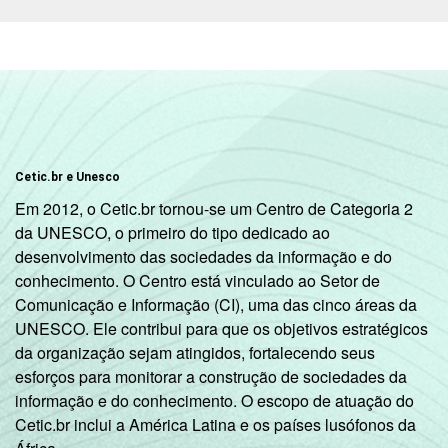
De 60 anos ou
97
mais
RENDA
Até R$380
85
FAMILIAR
R$381-R$760
74
Cetic.br e Unesco
Em 2012, o Cetic.br tornou-se um Centro de Categoria 2
R$761-R$1140
58
da UNESCO, o primeiro do tipo dedicado ao
desenvolvimento das sociedades da informação e do
R$1141-
45
conhecimento. O Centro está vinculado ao Setor de
R$1900
Comunicação e Informação (CI), uma das cinco áreas da
UNESCO. Ele contribui para que os objetivos estratégicos
R$1901-
da organização sejam atingidos, fortalecendo seus
28
R$3800
esforços para monitorar a construção de sociedades da
informação e do conhecimento. O escopo de atuação do
R$3801 ou
24
Cetic.br inclui a América Latina e os países lusófonos da
mais