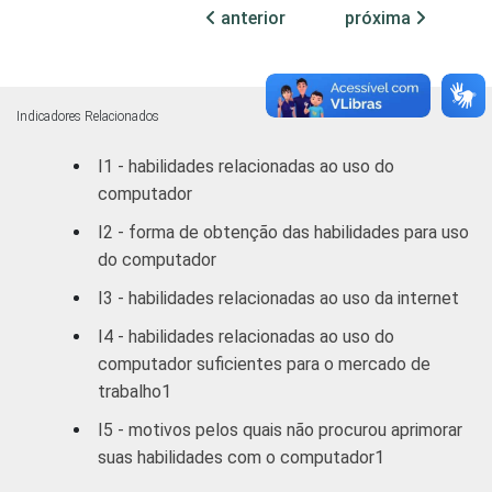
anterior
próxima
Médio
40
Superior
18
Indicadores Relacionados
FAIXA
De 10 a 15
47
I1 - habilidades relacionadas ao uso do
ETÁRIA
anos
computador
De 16 a 24
I2 - forma de obtenção das habilidades para uso
34
anos
do computador
I3 - habilidades relacionadas ao uso da internet
De 25 a 34
49
anos
I4 - habilidades relacionadas ao uso do
computador suficientes para o mercado de
De 35 a 44
trabalho1
71
anos
I5 - motivos pelos quais não procurou aprimorar
suas habilidades com o computador1
De 45 a 59
86
anos