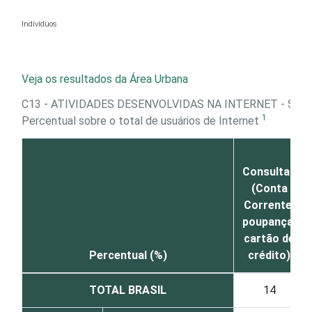
Ir para o conteúdo
Indivíduos
Veja os resultados da Área Urbana
C13 - ATIVIDADES DESENVOLVIDAS NA INTERNET - SER
1
Percentual sobre o total de usuários de Internet
Consultas
(Conta
Corrente,
poupança,
cartão de
Percentual (%)
crédito)
TOTAL BRASIL
14