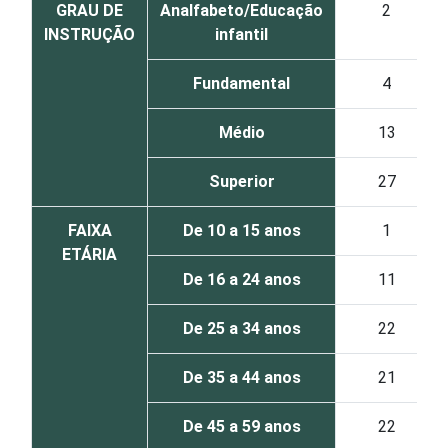
GRAU DE
Analfabeto/Educação
2
INSTRUÇÃO
infantil
Fundamental
4
Médio
13
Superior
27
FAIXA
De 10 a 15 anos
1
ETÁRIA
De 16 a 24 anos
11
De 25 a 34 anos
22
De 35 a 44 anos
21
De 45 a 59 anos
22