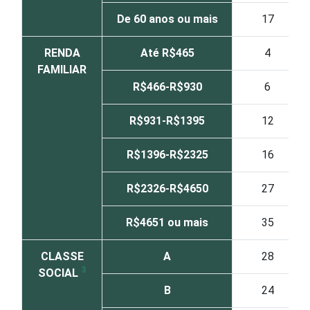
De 60 anos ou mais
17
RENDA
Até R$465
4
FAMILIAR
R$466-R$930
6
R$931-R$1395
12
R$1396-R$2325
16
R$2326-R$4650
27
R$4651 ou mais
35
CLASSE
A
28
3
SOCIAL
B
24