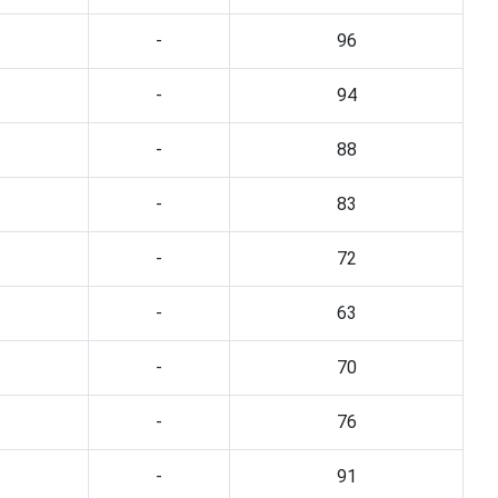
-
96
-
94
-
88
-
83
-
72
-
63
-
70
-
76
-
91