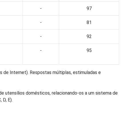
-
97
-
81
-
92
-
95
s de Internet). Respostas múltiplas, estimuladas e
 de utensílios domésticos, relacionando-os a um sistema de
 D, E).