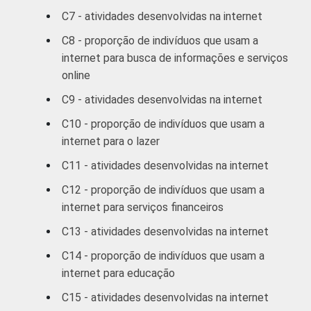
RENDA
Até R$465
11
C7 - atividades desenvolvidas na internet
FAMILIAR
R$466-R$930
23
C8 - proporção de indivíduos que usam a
internet para busca de informações e serviços
R$931-R$1395
40
online
C9 - atividades desenvolvidas na internet
R$1396-R$2325
51
C10 - proporção de indivíduos que usam a
R$2326-R$4650
62
internet para o lazer
C11 - atividades desenvolvidas na internet
R$4651 ou mais
60
C12 - proporção de indivíduos que usam a
CLASSE
A
73
internet para serviços financeiros
6
SOCIAL
C13 - atividades desenvolvidas na internet
B
62
C14 - proporção de indivíduos que usam a
internet para educação
C
33
C15 - atividades desenvolvidas na internet
DE
10