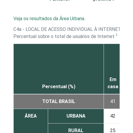
Veja os resultados da Área Urbana
C4a - LOCAL DE ACESSO INDIVIDUAL À INTERNET - M
1
Percentual sobre o total de usuários de Internet
Em
Percentual (%)
casa
tra
TOTAL BRASIL
41
ÁREA
URBANA
42
RURAL
25