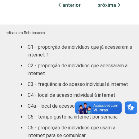
Fundamental
32
anterior
próxima
Médio
40
Superior
53
Indicadores Relacionados
C1 - proporção de indivíduos que já acessaram a
FAIXA
De 10 a 15 anos
32
internet 1
ETÁRIA
De 16 a 24 anos
36
C2 - proporção de indivíduos que acessaram a
internet
De 25 a 34 anos
41
C3 - freqüência do acesso individual à internet
De 35 a 44 anos
53
C4 - local de acesso individual à internet
C4a - local de acesso individual à internet
De 45 a 59 anos
64
C5 - tempo gasto na internet por semana
De 60 anos ou mais
64
C6 - proporção de indivíduos que usam a
internet para se comunicar