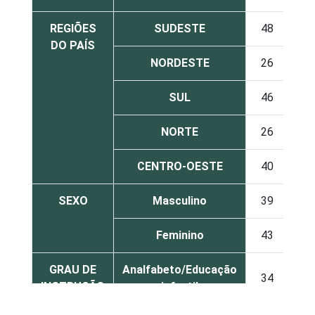
REGIÕES
SUDESTE
48
DO PAÍS
NORDESTE
26
SUL
46
NORTE
26
CENTRO-OESTE
40
SEXO
Masculino
39
Feminino
43
GRAU DE
Analfabeto/Educação
34
INSTRUÇÃO
infantil