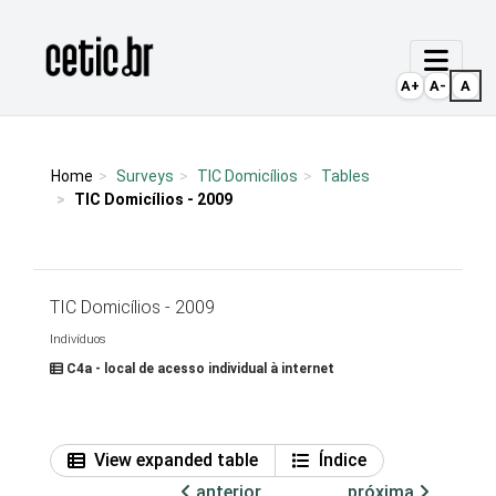
Ir para o conteúdo
Página inicial
A+
A-
A
Home
Surveys
TIC Domicílios
Tables
TIC Domicílios - 2009
TIC Domicílios - 2009
Indivíduos
C4a - local de acesso individual à internet
View expanded table
Índice
anterior
próxima