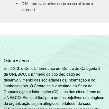
C16 - motivos pelos quais nunca utilizou a
internet
SITUAÇÃO
Trabalhador
42
DE
EMPREGO
Desempregado
42
Não integra a
39
5
população ativa
1
Base: 9.747 entrevistados que usaram a
Internet nos últimos três meses (amostra
Cetic.br e Unesco
principal + oversample de usuários de
Em 2012, o Cetic.br tornou-se um Centro de Categoria 2
Internet). Respostas estimuladas.
da UNESCO, o primeiro do tipo dedicado ao
2
Amigo, vizinho ou familiar.
desenvolvimento das sociedades da informação e do
3
Telecentro, biblioteca, entidade
conhecimento. O Centro está vinculado ao Setor de
comunitária, Correios etc.
Comunicação e Informação (CI), uma das cinco áreas da
4
Internet café, lanhouse ou similar.
UNESCO. Ele contribui para que os objetivos estratégicos
5
Na categoria não integra população ativa
da organização sejam atingidos, fortalecendo seus
estão contabilizados os estudantes,