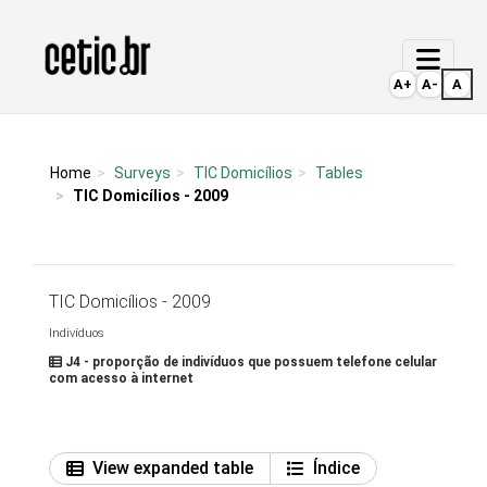
Ir para o conteúdo
Página inicial
A+
A-
A
Home
Surveys
TIC Domicílios
Tables
TIC Domicílios - 2009
TIC Domicílios - 2009
Indivíduos
J4 - proporção de indivíduos que possuem telefone celular
com acesso à internet
View expanded table
Índice