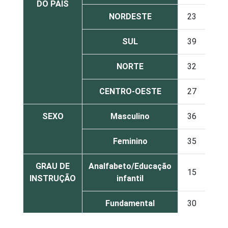
DO PAÍS
NORDESTE
23
74
SUL
39
59
NORTE
32
67
CENTRO-OESTE
27
71
SEXO
Masculino
36
62
Feminino
35
62
GRAU DE
Analfabeto/Educação
15
78
INSTRUÇÃO
infantil
Fundamental
30
67