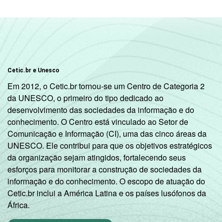
R$931-R$1395
35
63
R$1396-R$2325
44
53
R$2326-R$4650
49
48
Cetic.br e Unesco
Em 2012, o Cetic.br tornou-se um Centro de Categoria 2
R$4651 ou mais
60
38
da UNESCO, o primeiro do tipo dedicado ao
desenvolvimento das sociedades da informação e do
CLASSE
A
60
38
conhecimento. O Centro está vinculado ao Setor de
4
SOCIAL
Comunicação e Informação (CI), uma das cinco áreas da
B
48
50
UNESCO. Ele contribui para que os objetivos estratégicos
da organização sejam atingidos, fortalecendo seus
C
34
63
esforços para monitorar a construção de sociedades da
informação e do conhecimento. O escopo de atuação do
DE
18
75
Cetic.br inclui a América Latina e os países lusófonos da
África.
SITUAÇÃO
Trabalhador
38
59