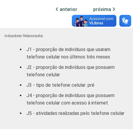
Médio
42
56
anterior
próxima
Superior
54
45
FAIXA
De 10 a 15 anos
37
62
ETÁRIA
Indicadores Relacionados
De 16 a 24 anos
50
49
J1 - proporção de indivíduos que usaram
telefone celular nos últimos três meses
De 25 a 34 anos
43
56
J2 - proporção de indivíduos que possuem
De 35 a 44 anos
31
66
telefone celular
J3 - tipo de telefone celular: pré
De 45 a 59 anos
20
74
J4 - proporção de indivíduos que possuem
De 60 anos ou mais
9
80
telefone celular com acesso à internet
J5 - atividades realizadas pelo telefone celular
RENDA
Até R$465
19
74
FAMILIAR
R$466-R$930
28
68