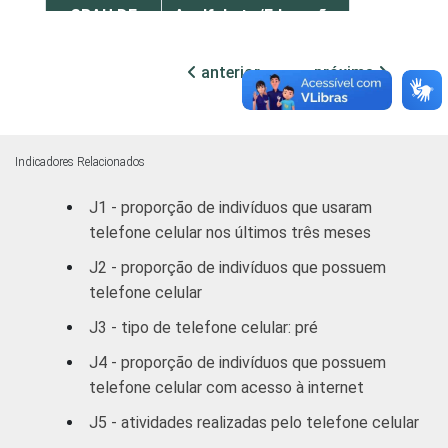
GRAU DE
Analfabeto/Educação
1
INSTRUÇÃO
infantil
anterior
próxima
Fundamental
4
Médio
7
Indicadores Relacionados
Superior
12
J1 - proporção de indivíduos que usaram
telefone celular nos últimos três meses
FAIXA
De 10 a 15 anos
5
ETÁRIA
J2 - proporção de indivíduos que possuem
De 16 a 24 anos
9
telefone celular
J3 - tipo de telefone celular: pré
De 25 a 34 anos
7
J4 - proporção de indivíduos que possuem
De 35 a 44 anos
3
telefone celular com acesso à internet
J5 - atividades realizadas pelo telefone celular
De 45 a 59 anos
2