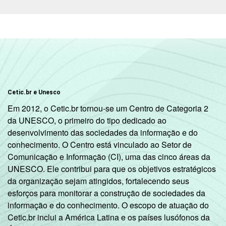
De 60 anos ou mais
1
RENDA
Até R$465
2
FAMILIAR
R$466-R$930
3
R$931-R$1395
4
Cetic.br e Unesco
Em 2012, o Cetic.br tornou-se um Centro de Categoria 2
R$1396-R$2325
6
da UNESCO, o primeiro do tipo dedicado ao
desenvolvimento das sociedades da informação e do
R$2326-R$4650
11
conhecimento. O Centro está vinculado ao Setor de
Comunicação e Informação (CI), uma das cinco áreas da
R$4651 ou mais
22
UNESCO. Ele contribui para que os objetivos estratégicos
da organização sejam atingidos, fortalecendo seus
CLASSE
A
23
esforços para monitorar a construção de sociedades da
3
SOCIAL
informação e do conhecimento. O escopo de atuação do
B
10
Cetic.br inclui a América Latina e os países lusófonos da