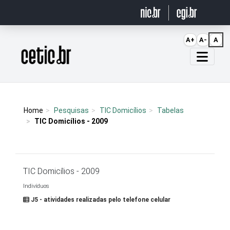
Ir para o conteúdo
A+
A-
A
Página inicial
Home
Pesquisas
TIC Domicílios
Tabelas
TIC Domicílios - 2009
TIC Domicílios - 2009
Indivíduos
J5 - atividades realizadas pelo telefone celular