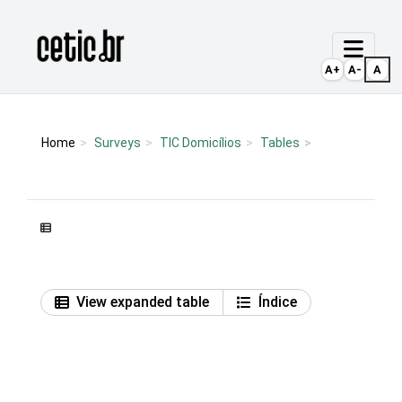
Ir para o conteúdo
Página inicial
A+
A-
A
Home
Surveys
TIC Domicílios
Tables
View expanded table
Índice