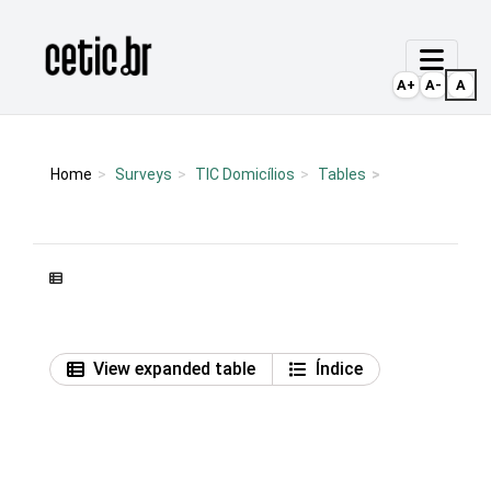
Ir para o conteúdo
Página inicial
A+
A-
A
Home
Surveys
TIC Domicílios
Tables
View expanded table
Índice