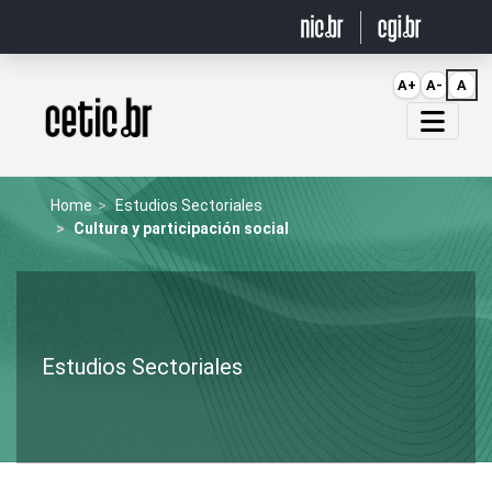
Ir para o conteúdo
A+
A-
A
Página inicial
Home
Estudios Sectoriales
Cultura y participación social
Estudios Sectoriales