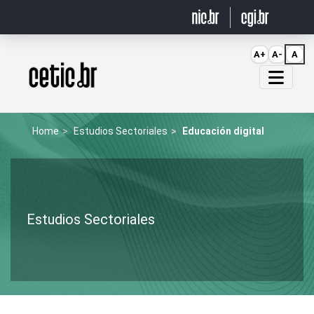
Ir para o conteúdo
A+
A-
A
Página inicial
Home
Estudios Sectoriales
Educación digital
Estudios Sectoriales