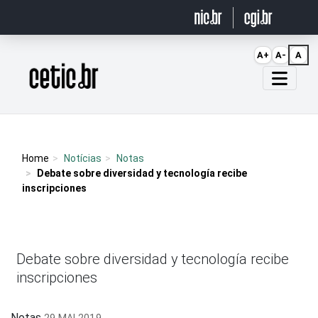
Ir para o conteúdo
A+
A-
A
Página inicial
Home
Notícias
Notas
Debate sobre diversidad y tecnología recibe
inscripciones
Debate sobre diversidad y tecnología recibe
inscripciones
Notas
29 MAI 2019