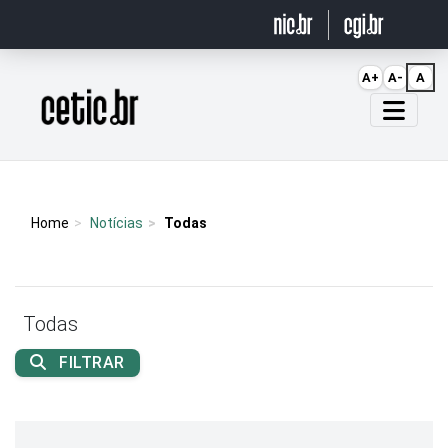
Ir para o conteúdo
A+
A-
A
Página inicial
Home
Notícias
Todas
Todas
FILTRAR