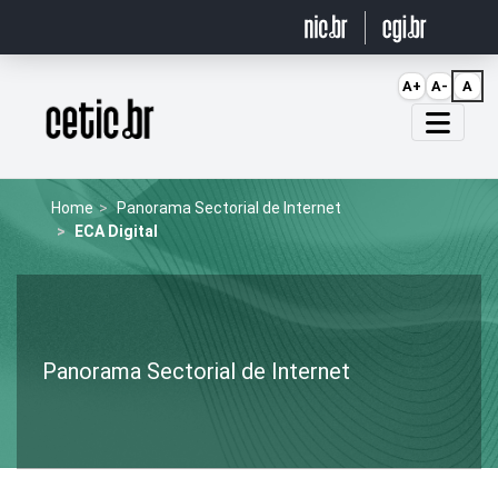
Ir para o conteúdo
A+
A-
A
Página inicial
Home
Panorama Sectorial de Internet
ECA Digital
Panorama Sectorial de Internet