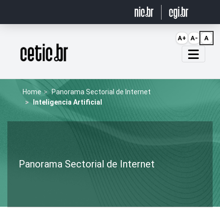
Ir para o conteúdo
A+
A-
A
Página inicial
Home
Panorama Sectorial de Internet
Inteligencia Artificial
Panorama Sectorial de Internet