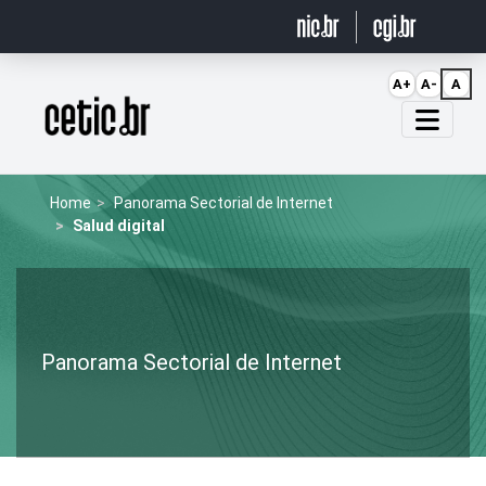
Ir para o conteúdo
A+
A-
A
Página inicial
Home
Panorama Sectorial de Internet
Salud digital
Panorama Sectorial de Internet