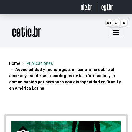
Ir para o conteúdo
A+
A-
A
Página inicial
Home
Publicaciones
Accesibilidad y tecnologías: un panorama sobre el
acceso y uso de las tecnologías de la información y la
comunicación por personas con discapacidad en Brasil y
en América Latina