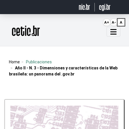
Ir para o conteúdo
A+
A-
A
Página inicial
Home
Publicaciones
Año II - N. 3 - Dimensiones y características de la Web
brasileña: un panorama del .gov.br