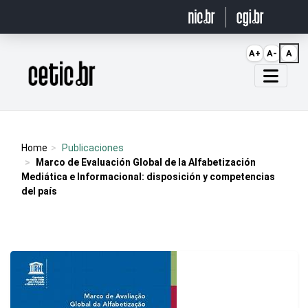
Ir para o conteúdo
A+
A-
A
Página inicial
Home
Publicaciones
Marco de Evaluación Global de la Alfabetización
Mediática e Informacional: disposición y competencias
del país