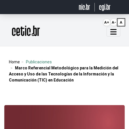
Ir para o conteúdo
A+
A-
A
Página inicial
Home
Publicaciones
Marco Referencial Metodológico para la Medición del
Acceso y Uso de las Tecnologías de la Información y la
Comunicación (TIC) en Educación