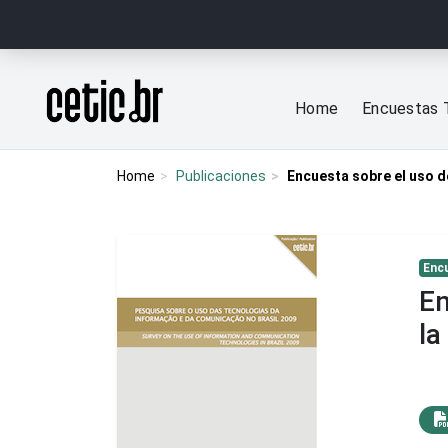
Ir para o conteúdo
Página inicial
Home
Encuestas 
Home
Publicaciones
Encuesta sobre el uso d
Enc
En
la