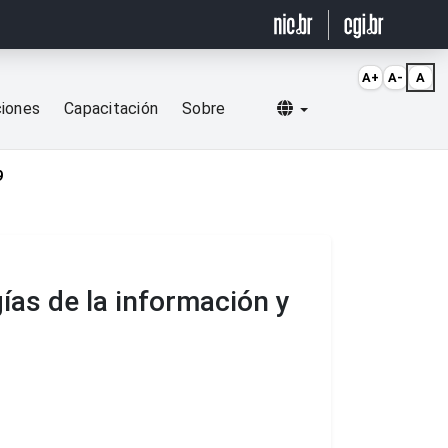
A+
A-
A
Selecionar idioma
ciones
Capacitación
Sobre
9
ías de la información y