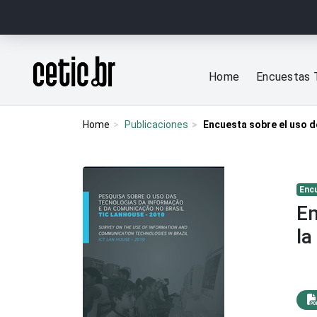
Ir para o conteúdo
Página inicial
Home
Encuestas 
Home
Publicaciones
Encuesta sobre el uso d
Enc
En
la