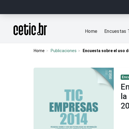
Ir para o conteúdo
Página inicial
Home
Encuestas 
Home
Publicaciones
Encuesta sobre el uso d
Enc
En
la
2