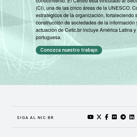
conocimiento. El Centro está vinculado al Sec
(CI), una de las cinco áreas de la UNESCO. Con
estratégicos de la organización, fortaleciendo 
construcción de sociedades de la información 
actuación de Cetic.br incluye América Latina y
portuguesa.
Conozca nuestro trabajo
YOUTUBE DO NIC.BR
TWITTER DO NIC
FACEBOOK DO
FLICKR DO
TELEGR
LI
SIGA AL NIC.BR