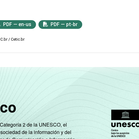
PDF — en-us
PDF — pt-br
C.br / Cetic.br
sco
e Categoría 2 de la UNESCO, el
 sociedad de la información y del