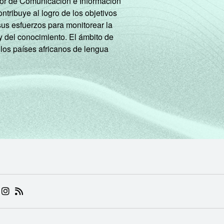
tor de Comunicación e Información
tribuye al logro de los objetivos
sus esfuerzos para monitorear la
y del conocimiento. El ámbito de
 los países africanos de lengua
 (ABRE EM NOVA ABA)
.BR (ABRE EM NOVA ABA)
 NIC.BR (ABRE EM NOVA ABA)
 NIC.BR (ABRE EM NOVA ABA)
AM DO NIC.BR (ABRE EM NOVA ABA)
NKEDIN DO NIC.BR (ABRE EM NOVA ABA)
INSTAGRAM DO NIC.BR (ABRE EM NOVA ABA)
RSS DO NIC.BR (ABRE EM NOVA ABA)