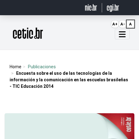
Ir para o conteúdo
A+
A-
A
Página inicial
Home
Publicaciones
Encuesta sobre el uso de las tecnologías de la
información y la comunicación en las escuelas brasileñas
- TIC Educación 2014