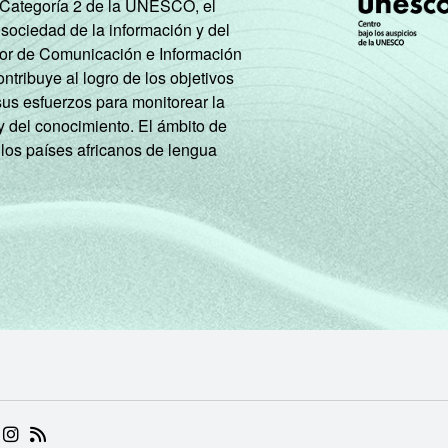
e Categoría 2 de la UNESCO, el
 sociedad de la información y del
tor de Comunicación e Información
tribuye al logro de los objetivos
sus esfuerzos para monitorear la
y del conocimiento. El ámbito de
 los países africanos de lengua
 (ABRE EM NOVA ABA)
.BR (ABRE EM NOVA ABA)
 NIC.BR (ABRE EM NOVA ABA)
 NIC.BR (ABRE EM NOVA ABA)
AM DO NIC.BR (ABRE EM NOVA ABA)
NKEDIN DO NIC.BR (ABRE EM NOVA ABA)
INSTAGRAM DO NIC.BR (ABRE EM NOVA ABA)
RSS DO NIC.BR (ABRE EM NOVA ABA)