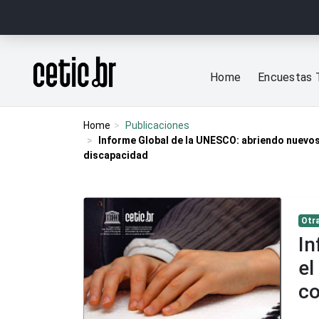
Ir para o conteúdo
Página inicial
Home
Encuestas 
Home
Publicaciones
Informe Global de la UNESCO: abriendo nuevos
discapacidad
Otra
In
el
co