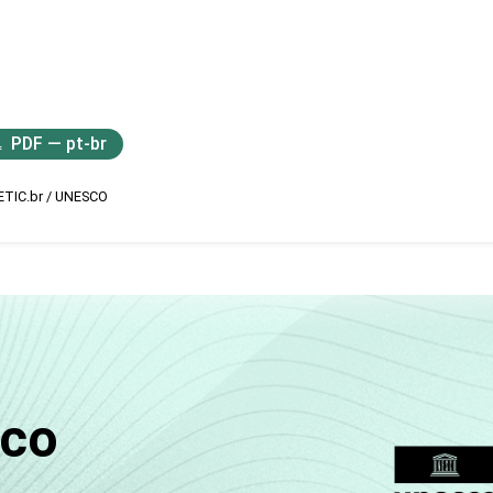
PDF — pt-br
ETIC.br / UNESCO
sco