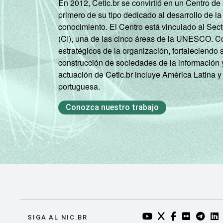
En 2012, Cetic.br se convirtió en un Centro d
primero de su tipo dedicado al desarrollo de la
conocimiento. El Centro está vinculado al Sec
(CI), una de las cinco áreas de la UNESCO. Con
estratégicos de la organización, fortaleciendo 
construcción de sociedades de la información 
actuación de Cetic.br incluye América Latina y
portuguesa.
Conozca nuestro trabajo
YOUTUBE DO NIC.BR
TWITTER DO NIC
FACEBOOK DO
FLICKR DO
TELEGR
LI
SIGA AL NIC.BR