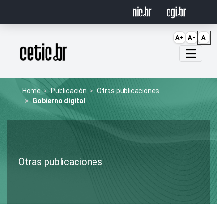
Ir para o conteúdo
A+
A-
A
Página inicial
Home
Publicación
Otras publicaciones
Gobierno digital
Otras publicaciones