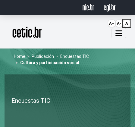
Ir para o conteúdo
A+
A-
A
Página inicial
Home
Publicación
Encuestas TIC
Cultura y participación social
Encuestas TIC