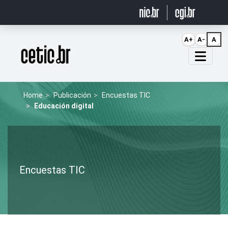
Ir para o conteúdo
A+
A-
A
Página inicial
Home
Publicación
Encuestas TIC
Educación digital
Encuestas TIC