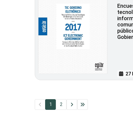
Encues
tecnol
inform
comuni
públic
Gobier
27 
1
2