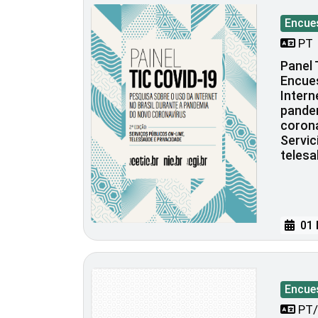
Encue
PT
Panel 
Encues
Intern
pande
corona
Servic
telesa
01 
Encue
PT/