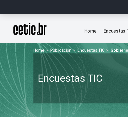
Ir para o conteúdo
Página inicial
Home
Encuestas 
Home
Publicación
Encuestas TIC
Gobierno
Encuestas TIC