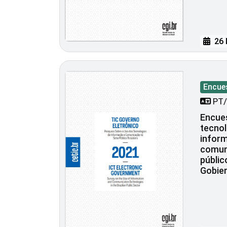
26 
Encue
PT/
Encues
tecnol
inform
comuni
públic
Gobier