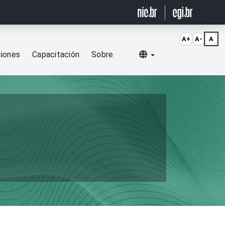
A+
A-
A
Selecionar idioma
ciones
Capacitación
Sobre