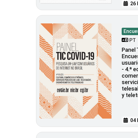
26 
Encue
PT
Panel 
Encues
usuari
- 4.ª e
comerc
servic
telesa
y tele
04 