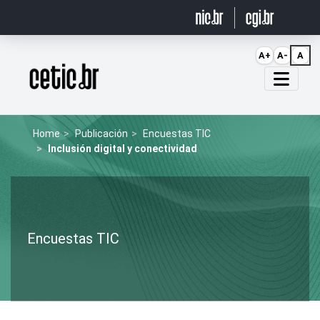
Ir para o conteúdo
A+
A-
A
Página inicial
Home
Publicación
Encuestas TIC
Inclusión digital y conectividad
Encuestas TIC