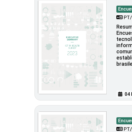
Encue
PT/
Resume
Encues
tecnol
inform
comun
establ
brasil
04 
Encue
PT/