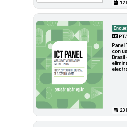
12 
Encue
PT/
Panel 
con us
Brasil
elimin
electr
23 