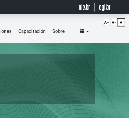
A+
A-
A
Selecionar idioma
ciones
Capacitación
Sobre