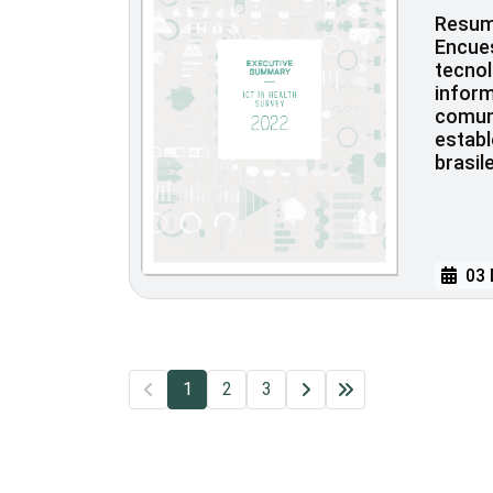
Resume
Encues
tecnol
inform
comun
establ
brasil
03 
1
2
3