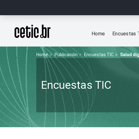
Ir para o conteúdo
Página inicial
Home
Encuestas 
Home
Publicación
Encuestas TIC
Salud dig
Encuestas TIC