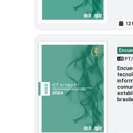
12 
Encue
PT/
Encues
tecnol
inform
comun
establ
brasil