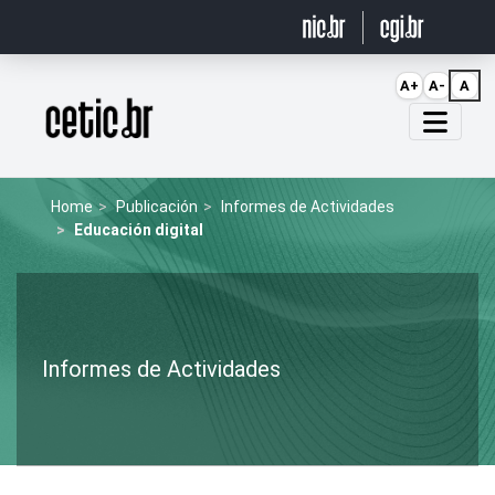
Ir para o conteúdo
A+
A-
A
Página inicial
Home
Publicación
Informes de Actividades
Educación digital
Informes de Actividades