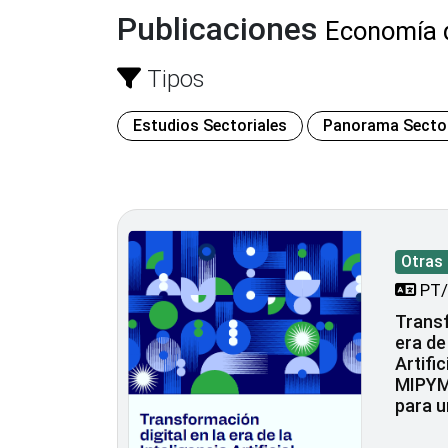
Publicaciones
Economía d
Tipos
Estudios Sectoriales
Panorama Sectori
Otras
PT/
Transf
era de
Artific
MIPYM
para u