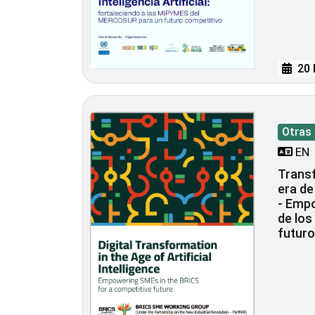
20 
Otras
EN
Transf
era de 
- Emp
de los
futuro