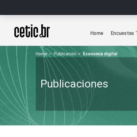
Ir para o conteúdo
Página inicial
Home
Encuestas 
Home
Publicación
Economía digital
Publicaciones