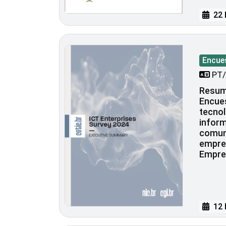
22 
Encue
PT/
Resume
Encues
tecnol
inform
comun
empres
Empre
12 