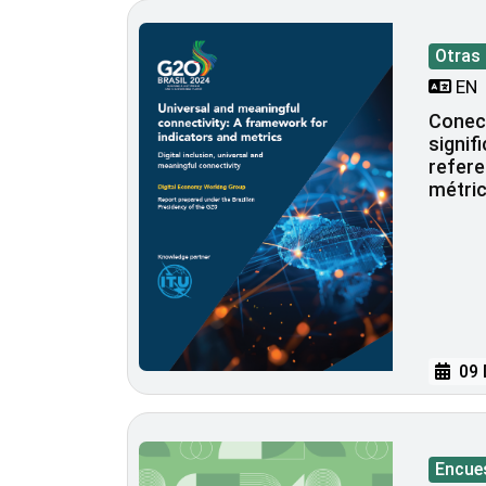
Otras
EN
Conect
signif
refere
métri
09 
Encue