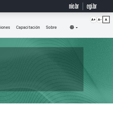
A+
A-
A
Selecionar idioma
ciones
Capacitación
Sobre