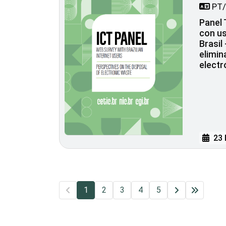
PT/
Panel 
con us
Brasil
elimin
electr
23 
1
2
3
4
5