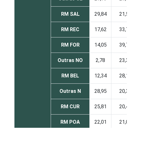
RM SAL
29,84
21,59
RM REC
17,62
33,75
RM FOR
14,05
39,79
Outras NO
2,78
23,30
RM BEL
12,34
28,16
Outras N
28,95
20,33
RM CUR
25,81
20,43
RM POA
22,01
21,01
Outras S
24,99
21,78