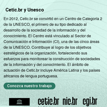
GRAU DE
Analfabeto/
Cetic.br y Unesco
INSTRUÇÃO
Fundamental
20,28
11,46
En 2012, Cetic.br se convirtió en un Centro de Categoría 2
1
de la UNESCO, el primero de su tipo dedicado al
incompleto
desarrollo de la sociedad de la información y del
conocimiento. El Centro está vinculado al Sector de
Fundamental
Comunicación e Información (CI), una de las cinco áreas
1
12,60
23,28
de la UNESCO. Contribuye al logro de los objetivos
completo
estratégicos de la organización, fortaleciendo sus
esfuerzos para monitorear la construcción de sociedades
Fundamental
de la información y del conocimiento. El ámbito de
2
20,00
11,91
actuación de Cetic.br incluye América Latina y los países
incompleto
africanos de lengua portuguesa.
Fundamental
Conozca nuestro trabajo
2
6,00
25,74
completo
Médio