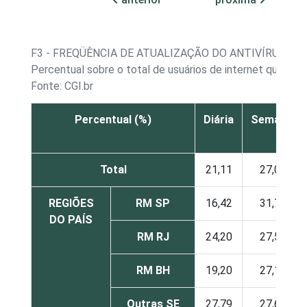
F3 - FREQÜÊNCIA DE ATUALIZAÇÃO DO ANTIVÍRUS
Percentual sobre o total de usuários de internet que p
Fonte: CGI.br
Percentual (%)
Diária
Semanal
Total
21,11
27,01
REGIÕES
RM SP
16,42
31,70
DO PAÍS
RM RJ
24,20
27,50
RM BH
19,20
27,12
Outras SE
27,79
27,69