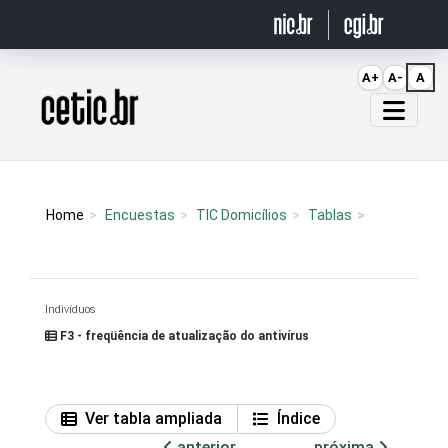
Ir para o conteúdo
A+
A-
A
Página inicial
Home
Encuestas
TIC Domicílios
Tablas
Indivíduos
F3 - freqüência de atualização do antivírus
Ver tabla ampliada
Índice
anterior
próxima