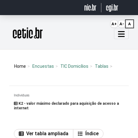
Ir para o conteúdo
A+
A-
A
Página inicial
Home
Encuestas
TIC Domicílios
Tablas
Indivíduos
K2 - valor máximo declarado para aquisição de acesso a
internet
Ver tabla ampliada
Índice