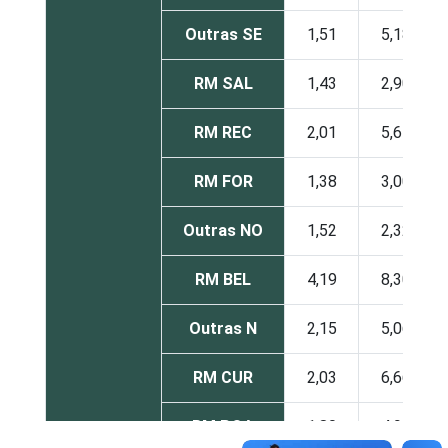
Outras SE
1,51
5,18
RM SAL
1,43
2,90
RM REC
2,01
5,61
RM FOR
1,38
3,00
Outras NO
1,52
2,32
RM BEL
4,19
8,30
Outras N
2,15
5,06
RM CUR
2,03
6,66
RM POA
1,80
4,93