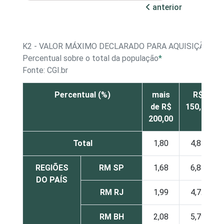
anterior
K2 - VALOR MÁXIMO DECLARADO PARA AQUISIÇÃO DE
Percentual sobre o total da população
*
Fonte: CGI.br
Percentual (%)
mais
R$
de R$
150,00
200,00
Total
1,80
4,81
REGIÕES
RM SP
1,68
6,88
DO PAÍS
RM RJ
1,99
4,72
RM BH
2,08
5,79