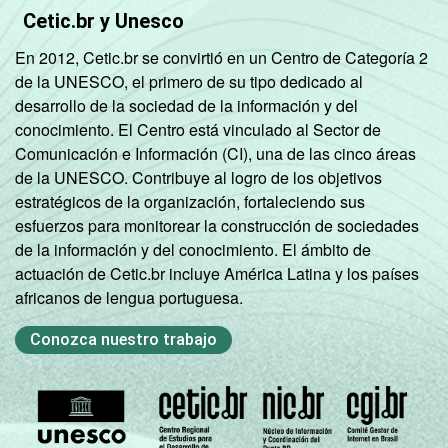
2,29
7,22
Cetic.br y Unesco
MAIS
En 2012, Cetic.br se convirtió en un Centro de Categoría 2
GRAU DE
Analfabeto/
de la UNESCO, el primero de su tipo dedicado al
INSTRUÇÃO
Fundamental
desarrollo de la sociedad de la información y del
0,83
2,50
1
conocimiento. El Centro está vinculado al Sector de
incompleto
Comunicación e Información (CI), una de las cinco áreas
de la UNESCO. Contribuye al logro de los objetivos
Fundamental
estratégicos de la organización, fortaleciendo sus
1
2,09
4,32
esfuerzos para monitorear la construcción de sociedades
completo
de la información y del conocimiento. El ámbito de
actuación de Cetic.br incluye América Latina y los países
Fundamental
africanos de lengua portuguesa.
2
2,37
5,08
incompleto
Conozca nuestro trabajo
Fundamental
2
2,06
6,44
completo