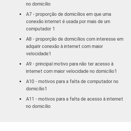
família e a posse de uma serie de utensílios
no domicílio
domésticos, relacionando-os a um sistema
de pontuação. A soma dos pontos alcançada
A7 - proporção de domicílios em que uma
por domicílio é associada a uma Classe
conexão internet é usada por mais de um
Sócio-Econômica específica (A, B, C, D, E).
computador 1
Veja a tabela de
erros estatísticos
A8 - proporção de domicílios com interesse em
aproximados
para cada variável este
adquirir conexão à internet com maior
indicador.
velocidade1
Fonte: NIC.br - set/nov 2007
A9 - principal motivo para não ter acesso à
internet com maior velocidade no domicílio1
A10 - motivos para a falta de computador no
domicílio1
A11 - motivos para a falta de acesso à internet
no domicílio