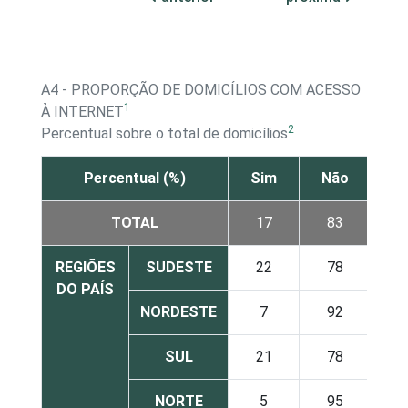
A4 - PROPORÇÃO DE DOMICÍLIOS COM ACESSO
1
À INTERNET
2
Percentual sobre o total de domicílios
Percentual (%)
Sim
Não
TOTAL
17
83
REGIÕES
SUDESTE
22
78
DO PAÍS
NORDESTE
7
92
SUL
21
78
NORTE
5
95