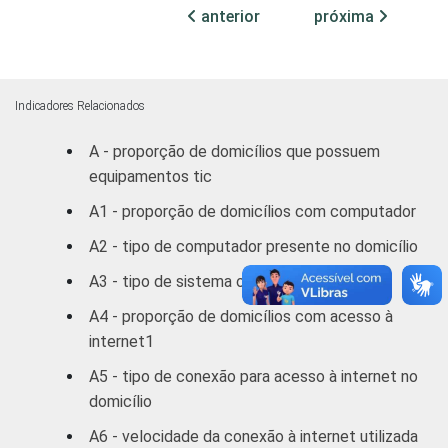
R$3801 ou
66
34
anterior
próxima
mais
CLASSE
A
82
18
3
SOCIAL
Indicadores Relacionados
B
50
50
A - proporção de domicílios que possuem
equipamentos tic
C
16
84
A1 - proporção de domicílios com computador
DE
2
98
A2 - tipo de computador presente no domicílio
1
Considerado somente o acesso à internet
A3 - tipo de sistema operacional utilizado
via computador de mesa (desktop) ou
A4 - proporção de domicílios com acesso à
computador portátil (laptop e notebook).
internet1
2
Base: 17.000 domicílios entrevistados em
área urbana
A5 - tipo de conexão para acesso à internet no
.
3
O critério utilizado para classificação leva
domicílio
em consideração a educação do chefe de
A6 - velocidade da conexão à internet utilizada