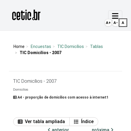
Ir para o conteúdo
Página inicial
A+
A-
A
Home
Encuestas
TIC Domicílios
Tablas
TIC Domicílios - 2007
TIC Domicílios - 2007
Domicílios
A4 - proporção de domicílios com acesso à internet1
Ver tabla ampliada
Índice
anterior
próxima