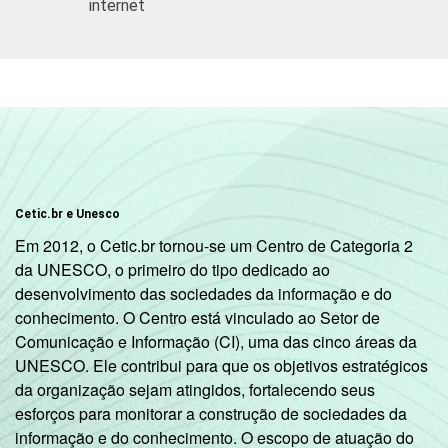
internet
CLASSE
A
33
3
SOCIAL
B
24
C
11
DE
6
SITUAÇÃO
Trabalhador
20
Cetic.br e Unesco
DE
Em 2012, o Cetic.br tornou-se um Centro de Categoria 2
EMPREGO
Desempregado
13
da UNESCO, o primeiro do tipo dedicado ao
desenvolvimento das sociedades da informação e do
Não integra a
conhecimento. O Centro está vinculado ao Setor de
população
4
Comunicação e Informação (CI), uma das cinco áreas da
2
ativa
UNESCO. Ele contribui para que os objetivos estratégicos
da organização sejam atingidos, fortalecendo seus
1
Base: 5.823 entrevistados que usaram a
esforços para monitorar a construção de sociedades da
internet nos últimos três meses. Respostas
informação e do conhecimento. O escopo de atuação do