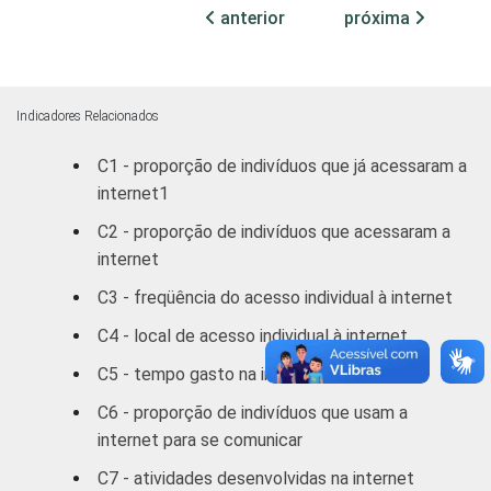
Médio
14
anterior
próxima
Superior
30
FAIXA
De 10 a 15
Indicadores Relacionados
2
ETÁRIA
anos
C1 - proporção de indivíduos que já acessaram a
internet1
De 16 a 24
12
anos
C2 - proporção de indivíduos que acessaram a
internet
De 25 a 34
21
C3 - freqüência do acesso individual à internet
anos
C4 - local de acesso individual à internet
De 35 a 44
29
C5 - tempo gasto na internet por semana
anos
C6 - proporção de indivíduos que usam a
De 45 a 59
26
internet para se comunicar
anos
C7 - atividades desenvolvidas na internet