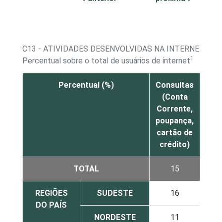
C13 - ATIVIDADES DESENVOLVIDAS NA INTERNET - S
1
Percentual sobre o total de usuários de internet
Percentual (%)
Consultas
Tr
(Conta
(Pa
Corrente,
inv
poupança,
tra
cartão de
crédito)
TOTAL
15
REGIÕES
SUDESTE
16
DO PAÍS
NORDESTE
11