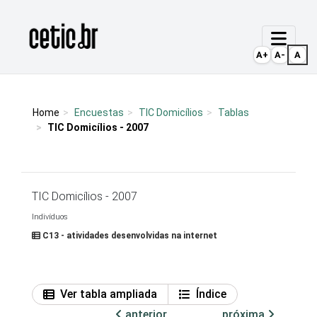
Ir para o conteúdo
Página inicial
A+
A-
A
Home
Encuestas
TIC Domicílios
Tablas
TIC Domicílios - 2007
TIC Domicílios - 2007
Indivíduos
C13 - atividades desenvolvidas na internet
Ver tabla ampliada
Índice
anterior
próxima