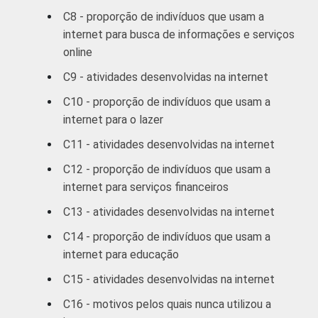
De 60 anos ou
17
C8 - proporção de indivíduos que usam a
mais
internet para busca de informações e serviços
online
RENDA
Até R$380
2
C9 - atividades desenvolvidas na internet
FAMILIAR
C10 - proporção de indivíduos que usam a
R$381-R$760
8
internet para o lazer
R$761-R$1140
11
C11 - atividades desenvolvidas na internet
C12 - proporção de indivíduos que usam a
R$1141-
16
internet para serviços financeiros
R$1900
C13 - atividades desenvolvidas na internet
R$1901-
29
C14 - proporção de indivíduos que usam a
R$3800
internet para educação
R$3801 ou
37
C15 - atividades desenvolvidas na internet
mais
C16 - motivos pelos quais nunca utilizou a