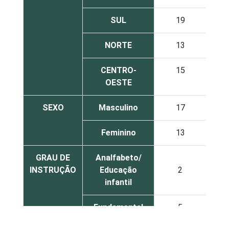
SUL
19
NORTE
13
CENTRO-
15
OESTE
SEXO
Masculino
17
Feminino
13
GRAU DE
Analfabeto/
INSTRUÇÃO
Educação
2
infantil
Fundamental
5