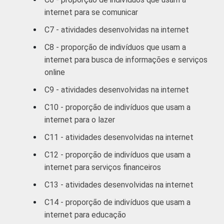
mais
internet para se comunicar
C7 - atividades desenvolvidas na internet
RENDA
Até R$380
75
25
FAMILIAR
C8 - proporção de indivíduos que usam a
R$381-R$760
77
23
internet para busca de informações e serviços
online
R$761-R$1140
66
34
C9 - atividades desenvolvidas na internet
C10 - proporção de indivíduos que usam a
R$1141-
72
28
internet para o lazer
R$1900
C11 - atividades desenvolvidas na internet
R$1901-
75
25
C12 - proporção de indivíduos que usam a
R$3800
internet para serviços financeiros
R$3801 ou
76
24
C13 - atividades desenvolvidas na internet
mais
C14 - proporção de indivíduos que usam a
internet para educação
CLASSE
A
85
15