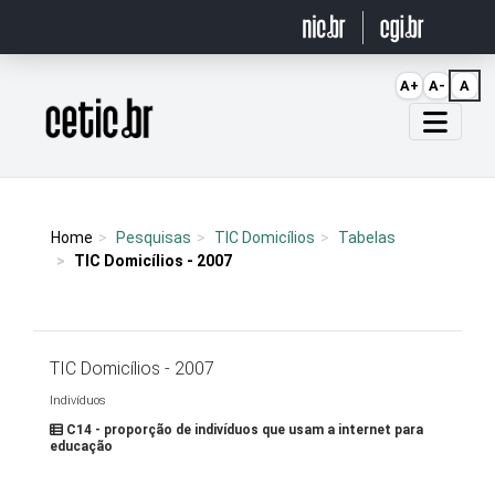
Ir para o conteúdo
A+
A-
A
Página inicial
Home
Pesquisas
TIC Domicílios
Tabelas
TIC Domicílios - 2007
TIC Domicílios - 2007
Indivíduos
C14 - proporção de indivíduos que usam a internet para
educação