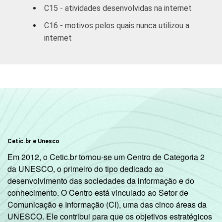
3
SOCIAL
C15 - atividades desenvolvidas na internet
B
73
27
C16 - motivos pelos quais nunca utilizou a
internet
C
71
29
DE
74
26
SITUAÇÃO
Trabalhador
70
30
DE
EMPREGO
Desempregado
52
48
Não integra a
Cetic.br e Unesco
população
82
18
Em 2012, o Cetic.br tornou-se um Centro de Categoria 2
2
ativa
da UNESCO, o primeiro do tipo dedicado ao
desenvolvimento das sociedades da informação e do
1
Base: 5.823 entrevistados que usaram a
conhecimento. O Centro está vinculado ao Setor de
internet nos últimos três meses. Entrevistas
Comunicação e Informação (CI), uma das cinco áreas da
realizadas em
área urbana
.
UNESCO. Ele contribui para que os objetivos estratégicos