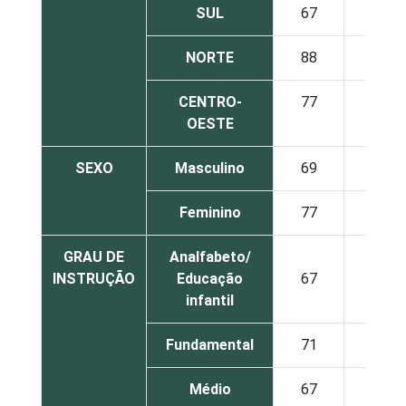
SUL
67
33
NORTE
88
12
CENTRO-
77
23
OESTE
SEXO
Masculino
69
31
Feminino
77
23
GRAU DE
Analfabeto/
INSTRUÇÃO
Educação
67
33
infantil
Fundamental
71
29
Médio
67
33