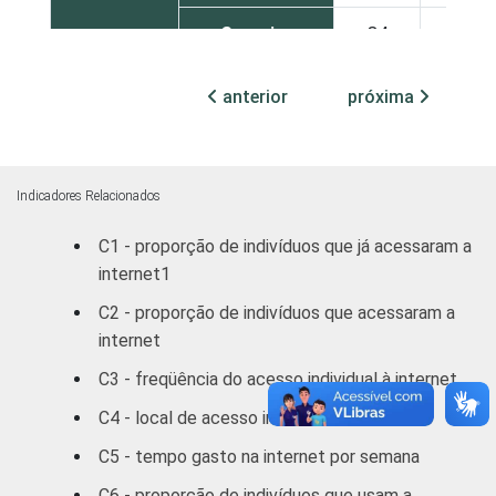
Superior
84
16
FAIXA
De 10 a 15
anterior
próxima
87
13
ETÁRIA
anos
De 16 a 24
75
25
anos
Indicadores Relacionados
C1 - proporção de indivíduos que já acessaram a
De 25 a 34
71
29
internet1
anos
C2 - proporção de indivíduos que acessaram a
De 35 a 44
internet
65
35
anos
C3 - freqüência do acesso individual à internet
De 45 a 59
44
56
C4 - local de acesso individual à internet
anos
C5 - tempo gasto na internet por semana
De 60 anos ou
59
41
C6 - proporção de indivíduos que usam a