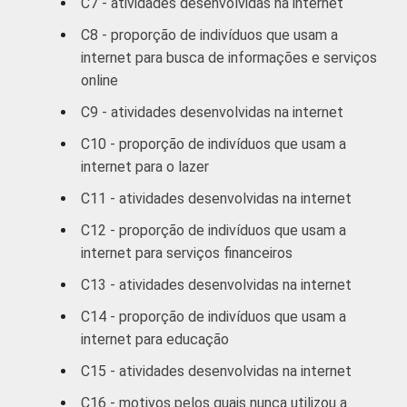
C7 - atividades desenvolvidas na internet
RENDA
Até R$380
77
23
C8 - proporção de indivíduos que usam a
FAMILIAR
internet para busca de informações e serviços
R$381-R$760
85
15
online
C9 - atividades desenvolvidas na internet
R$761-R$1140
85
15
C10 - proporção de indivíduos que usam a
internet para o lazer
R$1141-
91
9
R$1900
C11 - atividades desenvolvidas na internet
C12 - proporção de indivíduos que usam a
R$1901-
92
8
internet para serviços financeiros
R$3800
C13 - atividades desenvolvidas na internet
R$3801 ou
96
4
C14 - proporção de indivíduos que usam a
mais
internet para educação
CLASSE
A
97
3
C15 - atividades desenvolvidas na internet
3
SOCIAL
C16 - motivos pelos quais nunca utilizou a