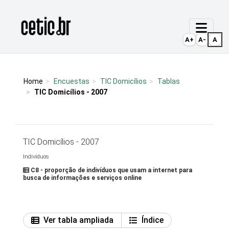
Ir para o conteúdo
Página inicial
A+
A-
A
Home
Encuestas
TIC Domicílios
Tablas
TIC Domicílios - 2007
TIC Domicílios - 2007
Indivíduos
C8 - proporção de indivíduos que usam a internet para
busca de informações e serviços online
Ver tabla ampliada
Índice