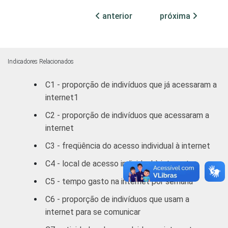
anterior
próxima
FAIXA
De 10 a 15
73
27
ETÁRIA
anos
De 16 a 24
Indicadores Relacionados
89
11
anos
C1 - proporção de indivíduos que já acessaram a
internet1
De 25 a 34
92
8
anos
C2 - proporção de indivíduos que acessaram a
internet
De 35 a 44
90
10
C3 - freqüência do acesso individual à internet
anos
C4 - local de acesso individual à internet
De 45 a 59
91
9
C5 - tempo gasto na internet por semana
anos
C6 - proporção de indivíduos que usam a
De 60 anos ou
90
10
internet para se comunicar
mais