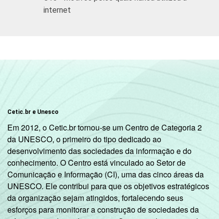
B
92
8
internet
C
85
15
DE
79
21
SITUAÇÃO
Trabalhador
91
9
DE
EMPREGO
Desempregado
87
13
Cetic.br e Unesco
Não integra a
Em 2012, o Cetic.br tornou-se um Centro de Categoria 2
população
78
22
da UNESCO, o primeiro do tipo dedicado ao
2
ativa
desenvolvimento das sociedades da informação e do
conhecimento. O Centro está vinculado ao Setor de
1
Base: 5.823 entrevistados que usaram a
Comunicação e Informação (CI), uma das cinco áreas da
internet nos últimos três meses. Entrevistas
UNESCO. Ele contribui para que os objetivos estratégicos
realizadas em
área urbana
.
da organização sejam atingidos, fortalecendo seus
2
Na categoria não integra população ativa
esforços para monitorar a construção de sociedades da
estão contabilizados os estudantes,