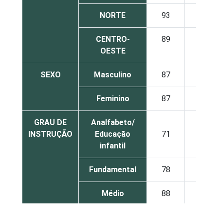
NORTE
93
7
CENTRO-
89
11
OESTE
SEXO
Masculino
87
13
Feminino
87
13
GRAU DE
Analfabeto/
INSTRUÇÃO
Educação
71
29
infantil
Fundamental
78
22
Médio
88
12
Superior
96
4