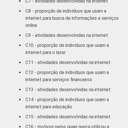
C7 - atividades desenvolvidas na internet
RENDA
Até R$380
77
23
C8 - proporção de indivíduos que usam a
FAMILIAR
internet para busca de informações e serviços
R$381-R$760
85
15
online
C9 - atividades desenvolvidas na internet
R$761-R$1140
85
15
C10 - proporção de indivíduos que usam a
internet para o lazer
R$1141-
91
9
R$1900
C11 - atividades desenvolvidas na internet
C12 - proporção de indivíduos que usam a
R$1901-
92
8
internet para serviços financeiros
R$3800
C13 - atividades desenvolvidas na internet
R$3801 ou
96
4
C14 - proporção de indivíduos que usam a
mais
internet para educação
CLASSE
A
97
3
C15 - atividades desenvolvidas na internet
3
SOCIAL
C16 - motivos pelos quais nunca utilizou a