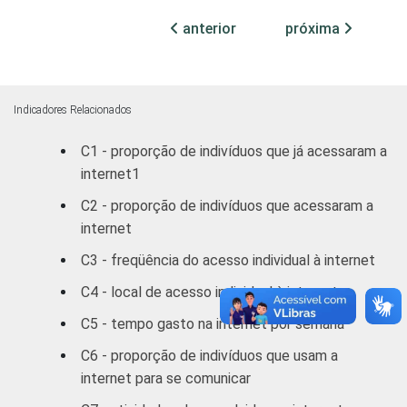
anterior
próxima
FAIXA
De 10 a 15
73
27
ETÁRIA
anos
De 16 a 24
Indicadores Relacionados
89
11
anos
C1 - proporção de indivíduos que já acessaram a
internet1
De 25 a 34
92
8
anos
C2 - proporção de indivíduos que acessaram a
internet
De 35 a 44
90
10
C3 - freqüência do acesso individual à internet
anos
C4 - local de acesso individual à internet
De 45 a 59
91
9
C5 - tempo gasto na internet por semana
anos
C6 - proporção de indivíduos que usam a
De 60 anos ou
90
10
internet para se comunicar
mais