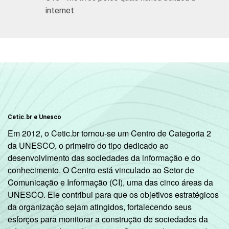
B
92
8
internet
C
85
15
DE
79
21
SITUAÇÃO
Trabalhador
91
9
DE
EMPREGO
Desempregado
87
13
Cetic.br e Unesco
Não integra a
Em 2012, o Cetic.br tornou-se um Centro de Categoria 2
população
78
22
da UNESCO, o primeiro do tipo dedicado ao
2
ativa
desenvolvimento das sociedades da informação e do
conhecimento. O Centro está vinculado ao Setor de
1
Base: 5.823 entrevistados que usaram a
Comunicação e Informação (CI), uma das cinco áreas da
internet nos últimos três meses. Entrevistas
UNESCO. Ele contribui para que os objetivos estratégicos
realizadas em
área urbana
.
da organização sejam atingidos, fortalecendo seus
2
Na categoria não integra população ativa
esforços para monitorar a construção de sociedades da
estão contabilizados os estudantes,