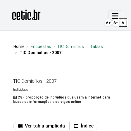
Ir para o conteúdo
Página inicial
A+
A-
A
Home
Encuestas
TIC Domicílios
Tablas
TIC Domicílios - 2007
TIC Domicílios - 2007
Indivíduos
C8 - proporção de indivíduos que usam a internet para
busca de informações e serviços online
Ver tabla ampliada
Índice