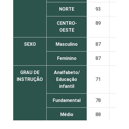
NORTE
93
7
CENTRO-
89
11
OESTE
SEXO
Masculino
87
13
Feminino
87
13
GRAU DE
Analfabeto/
INSTRUÇÃO
Educação
71
29
infantil
Fundamental
78
22
Médio
88
12
Superior
96
4