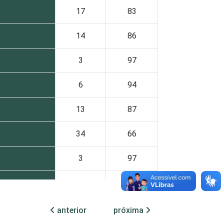
17
83
14
86
3
97
6
94
13
87
34
66
3
97
15
85
21
79
anterior
próxima