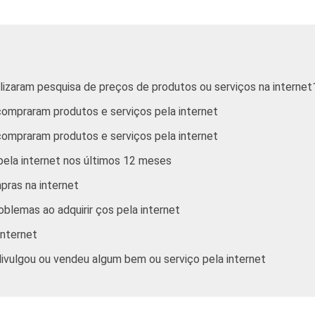
De 35 a 44 anos
De 45 anos ou mais
Até R$380
alizaram pesquisa de preços de produtos ou serviços na internet
 compraram produtos e serviços pela internet
R$381-R$760
 compraram produtos e serviços pela internet
R$761-R$1140
 pela internet nos últimos 12 meses
R$1141-R$1900
ras na internet
blemas ao adquirir ços pela internet
R$1901-R$3800
internet
R$3801 ou mais
divulgou ou vendeu algum bem ou serviço pela internet
A