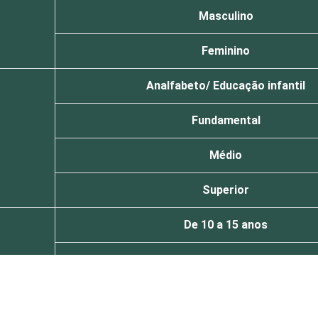
Masculino
Feminino
Analfabeto/ Educação infantil
Fundamental
Médio
Superior
De 10 a 15 anos
De 16 a 24 anos
De 25 a 34 anos