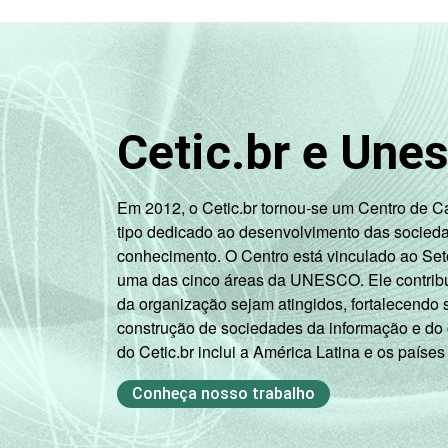
Cetic.br e Une
SITUAÇÃO DE EMPREGO
Em 2012, o Cetic.br tornou-se um Centro de 
tipo dedicado ao desenvolvimento das socied
conhecimento. O Centro está vinculado ao Set
uma das cinco áreas da UNESCO. Ele contribui
da organização sejam atingidos, fortalecendo 
1
Base: 6.911 entrevistados que já usar
construção de sociedades da informação e do
2
Na categoria não integra população a
do Cetic.br inclui a América Latina e os países
3
O critério utilizado para classificaç
relacionando-os a um sistema de pontu
Conheça nosso trabalho
B, C, D, E).
Veja a tabela de
erros estatísticos ap