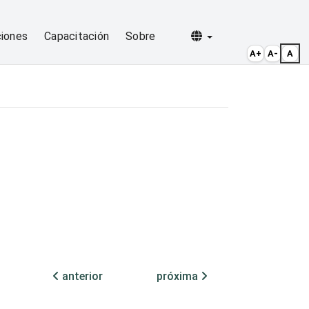
Selecionar idioma
ciones
Capacitación
Sobre
A+
A-
A
anterior
próxima