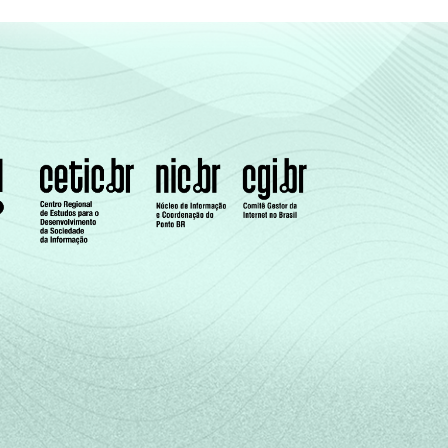
25
75
11
89
5
95
19
81
10
90
10
90
s de casa.
e de uma serie de utensílios domésticos,
 uma Classe Sócio-Econômica específica (A,