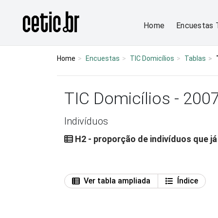
Ir para o conteúdo
Página inicial
Home
Encuestas 
Home
Encuestas
TIC Domicílios
Tablas
TIC Domicílios - 200
Indivíduos
H2 - proporção de indivíduos que j
Ver tabla ampliada
Índice