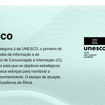
B
C
DE
sco
Trabalhador
Desempregado
Categoria 2 da UNESCO, o primeiro do
ades da informação e do
2
or de Comunicação e Informação (CI),
Não integra a população ativa
 para que os objetivos estratégicos
seus esforços para monitorar a
am a internet. Entrevistas realizadas em
área urbana
.
 conhecimento. O escopo de atuação
tiva estão contabilizados os estudantes, aposentados e as dona
 lusófonos da África.
ão leva em consideração a educação do chefe de família e a poss
ação. A soma dos pontos alcançada por domicílio é associada a
roximados
para cada variável este indicador.