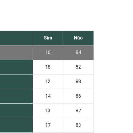
Sim
Não
16
84
18
82
12
88
14
86
13
87
17
83