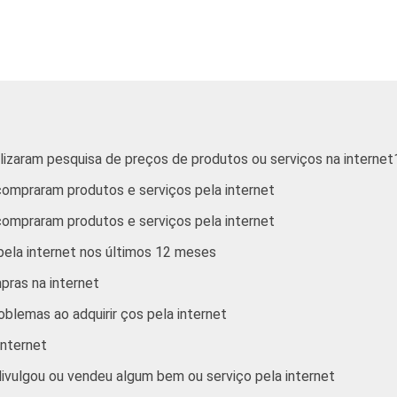
De 25 a 34 anos
9
17
De 35 a 44 anos
9
18
De 45 anos ou mais
12
17
alizaram pesquisa de preços de produtos ou serviços na internet
Até R$380
1
2
 compraram produtos e serviços pela internet
R$381-R$760
2
5
 compraram produtos e serviços pela internet
 pela internet nos últimos 12 meses
R$761-R$1140
3
8
ras na internet
R$1141-R$1900
6
11
blemas ao adquirir ços pela internet
internet
R$1901-R$3800
12
25
divulgou ou vendeu algum bem ou serviço pela internet
R$3801 ou mais
34
55