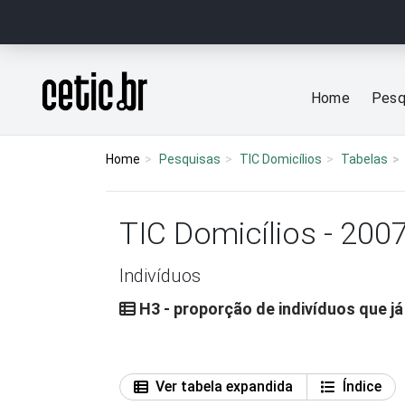
Ir para o conteúdo
Página inicial
Home
Pesq
Home
Pesquisas
TIC Domicílios
Tabelas
TIC Domicílios - 200
Indivíduos
H3 - proporção de indivíduos que j
Ver tabela expandida
Índice