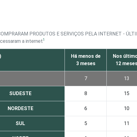
 COMPRARAM PRODUTOS E SERVIÇOS PELA INTERNET - ÚL
1
acessaram a internet
)
Há menos de
Nos últim
3 meses
12 mese
7
13
SUDESTE
8
15
NORDESTE
6
10
SUL
5
11