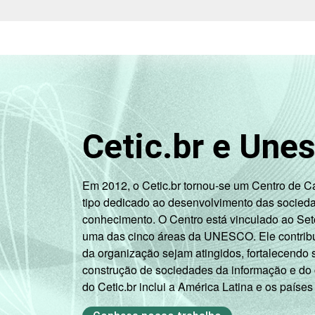
3
CLASSE SOCIAL
Cetic.br e Une
SITUAÇÃO DE EMPREGO
Em 2012, o Cetic.br tornou-se um Centro de 
tipo dedicado ao desenvolvimento das socied
conhecimento. O Centro está vinculado ao Set
uma das cinco áreas da UNESCO. Ele contribui
Não in
da organização sejam atingidos, fortalecendo 
construção de sociedades da informação e do
1
Base: 6.911 entrevistados que já usar
do Cetic.br inclui a América Latina e os países
2
Na categoria não integra população a
3
O critério utilizado para classificaç