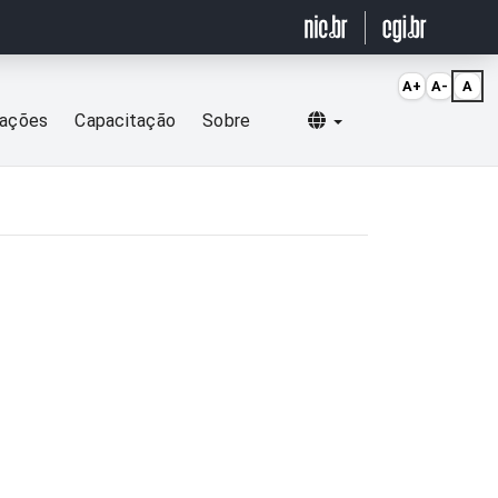
A+
A-
A
Selecionar idioma
cações
Capacitação
Sobre