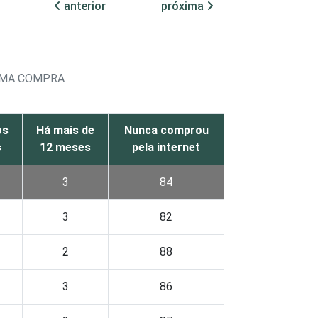
anterior
próxima
TIMA COMPRA
os
Há mais de
Nunca comprou
s
12 meses
pela internet
3
84
3
82
2
88
3
86