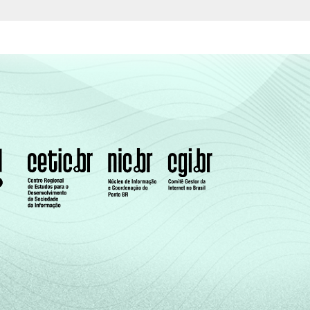
8
40
5
75
2
89
1
95
3
81
2
90
2
90
m
área urbana
.
s de casa.
e de uma serie de utensílios domésticos,