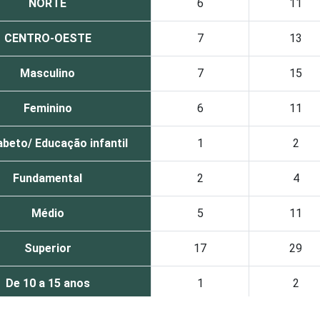
NORTE
6
11
CENTRO-OESTE
7
13
Masculino
7
15
Feminino
6
11
abeto/ Educação infantil
1
2
Fundamental
2
4
Médio
5
11
Superior
17
29
De 10 a 15 anos
1
2
De 16 a 24 anos
6
13