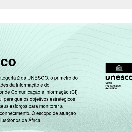
A
38
52
B
10
21
C
4
9
DE
2
4
sco
Trabalhador
8
16
Categoria 2 da UNESCO, o primeiro do
Desempregado
3
9
ades da informação e do
or de Comunicação e Informação (CI),
2
 para que os objetivos estratégicos
tegra a população ativa
4
8
seus esforços para monitorar a
 conhecimento. O escopo de atuação
am a internet. Respostas estimuladas. Entrevistas realizadas e
 lusófonos da África.
tiva estão contabilizados os estudantes, aposentados e as dona
ão leva em consideração a educação do chefe de família e a poss