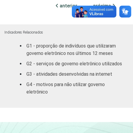
SEXO
Masculino
44
anterior
próxima
Feminino
38
GRAU DE
Analfabeto/
Indicadores Relacionados
INSTRUÇÃO
Educação
34
G1 - proporção de indivíduos que utilizaram
infantil/Fundamental
governo eletrônico nos últimos 12 meses
Médio
41
G2 - serviços de governo eletrônico utilizados
G3 - atividades desenvolvidas na internet
Superior
39
G4 - motivos para não utilizar governo
FAIXA
De 16 a 24 anos
45
eletrônico
ETÁRIA
De 25 a 34 anos
37
De 35 a 44 anos
43