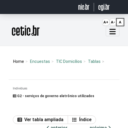
Ir para o conteúdo
A+
A-
A
Página inicial
Home
Encuestas
TIC Domicílios
Tablas
Indivíduos
G2 - serviços de governo eletrônico utilizados
Ver tabla ampliada
Índice
anterior
próxima