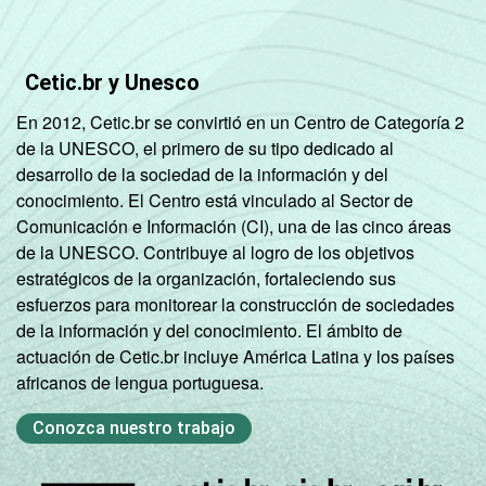
De 45 anos ou mais
46
RENDA
Até 1 SM
42
Cetic.br y Unesco
FAMILIAR
1 SM - 2 SM
36
En 2012, Cetic.br se convirtió en un Centro de Categoría 2
de la UNESCO, el primero de su tipo dedicado al
2 SM - 3 SM
34
desarrollo de la sociedad de la información y del
conocimiento. El Centro está vinculado al Sector de
3 SM - 5 SM
37
Comunicación e Información (CI), una de las cinco áreas
de la UNESCO. Contribuye al logro de los objetivos
5 SM - 10 SM
47
estratégicos de la organización, fortaleciendo sus
esfuerzos para monitorear la construcción de sociedades
10 SM ou +
49
de la información y del conocimiento. El ámbito de
actuación de Cetic.br incluye América Latina y los países
CLASSE
A
44
africanos de lengua portuguesa.
2
SOCIAL
Conozca nuestro trabajo
B
46
C
38