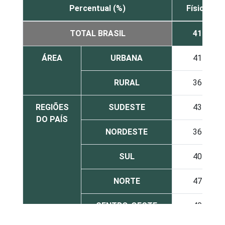
Percentual (%)
Física
TOTAL BRASIL
41
ÁREA
URBANA
41
RURAL
36
REGIÕES
SUDESTE
43
DO PAÍS
NORDESTE
36
SUL
40
NORTE
47
CENTRO-OESTE
40