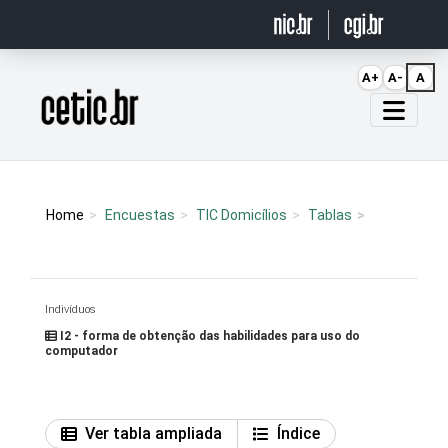
Ir para o conteúdo
A+
A-
A
Página inicial
Home
Encuestas
TIC Domicílios
Tablas
Indivíduos
I2 - forma de obtenção das habilidades para uso do
computador
Ver tabla ampliada
Índice