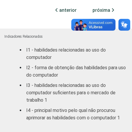
INSTRUÇÃO
Educação infantil
anterior
próxima
Fundamental
68
4
Médio
68
3
Indicadores Relacionados
Superior
69
3
I1 - habilidades relacionadas ao uso do
computador
FAIXA
De 10 a 15 anos
68
4
ETÁRIA
I2 - forma de obtenção das habilidades para uso
De 16 a 24 anos
70
3
do computador
I3 - habilidades relacionadas ao uso do
De 25 a 34 anos
66
3
computador suficientes para o mercado de
trabalho 1
De 35 a 44 anos
71
4
I4 - principal motivo pelo qual não procurou
De 45 a 59 anos
68
4
aprimorar as habilidades com o computador 1
De 60 anos ou
57
4