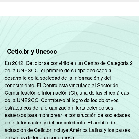
mais
RENDA
Até 1 SM
63
4
FAMILIAR
1 SM - 2 SM
63
4
Cetic.br y Unesco
2 SM - 3 SM
68
4
En 2012, Cetic.br se convirtió en un Centro de Categoría 2
3 SM - 5 SM
74
4
de la UNESCO, el primero de su tipo dedicado al
desarrollo de la sociedad de la información y del
5 SM - 10 SM
70
4
conocimiento. El Centro está vinculado al Sector de
Comunicación e Información (CI), una de las cinco áreas
10 SM ou +
77
3
de la UNESCO. Contribuye al logro de los objetivos
estratégicos de la organización, fortaleciendo sus
CLASSE
A
82
4
esfuerzos para monitorear la construcción de sociedades
2
SOCIAL
de la información y del conocimiento. El ámbito de
B
74
4
actuación de Cetic.br incluye América Latina y los países
africanos de lengua portuguesa.