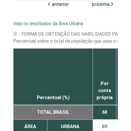
anterior
próxima
Veja os resultados da Área Urbana
I2 - FORMA DE OBTENÇÃO DAS HABILIDADES PARA 
Percentual sobre o total da população que usou o comp
C
pare
ami
o
Por
col
conta
d
Percentual (%)
própria
trab
TOTAL BRASIL
68
4
ÁREA
URBANA
69
4