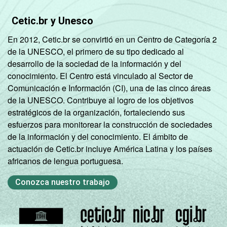
RENDA
ATÉ 1 SM
39
3
Cetic.br y Unesco
FAMILIAR
En 2012, Cetic.br se convirtió en un Centro de Categoría 2
MAIS DE 1
de la UNESCO, el primero de su tipo dedicado al
SM ATÉ 2
53
3
desarrollo de la sociedad de la información y del
SM
conocimiento. El Centro está vinculado al Sector de
Comunicación e Información (CI), una de las cinco áreas
MAIS DE 2
de la UNESCO. Contribuye al logro de los objetivos
SM ATÉ 3
59
3
estratégicos de la organización, fortaleciendo sus
SM
esfuerzos para monitorear la construcción de sociedades
de la información y del conocimiento. El ámbito de
MAIS DE 3
actuación de Cetic.br incluye América Latina y los países
SM ATÉ 5
70
2
africanos de lengua portuguesa.
SM
Conozca nuestro trabajo
MAIS DE 5
SM ATÉ 10
82
1
SM