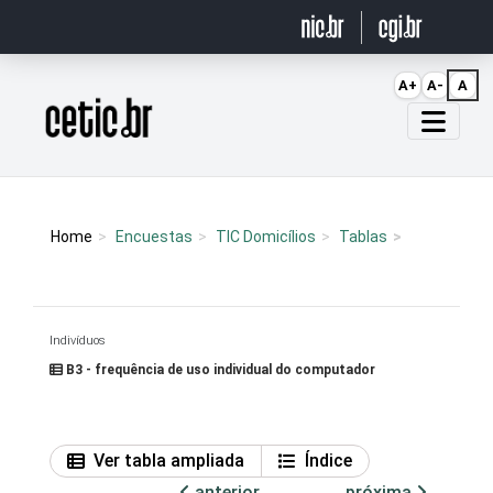
Ir para o conteúdo
A+
A-
A
Página inicial
Home
Encuestas
TIC Domicílios
Tablas
Indivíduos
B3 - frequência de uso individual do computador
Ver tabla ampliada
Índice
anterior
próxima