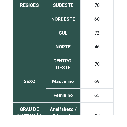
REGIÕES
SUDESTE
70
2
NORDESTE
60
2
SUL
72
1
NORTE
46
4
CENTRO-
70
2
OESTE
SEXO
Masculino
69
2
Feminino
65
2
GRAU DE
Analfabeto /
INSTRUÇÃO
Educação
54
2
infantil