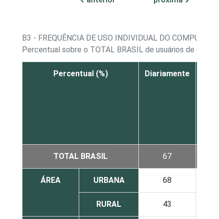
B3 - FREQUÊNCIA DE USO INDIVIDUAL DO COMPUTAD
Percentual sobre o TOTAL BRASIL de usuários de comp
Percentual (%)
Diariamente
Pe
men
um
vez 
sem
TOTAL BRASIL
67
2
ÁREA
URBANA
68
2
RURAL
43
3