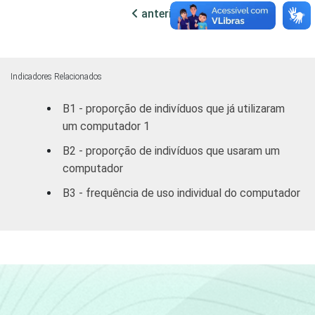
anterior
próxima
Fundamental
53
3
Médio
64
2
Indicadores Relacionados
Superior
89
1
B1 - proporção de indivíduos que já utilizaram
um computador 1
FAIXA
10 - 15
57
3
ETÁRIA
B2 - proporção de indivíduos que usaram um
16 - 24
67
2
computador
B3 - frequência de uso individual do computador
25 - 34
71
2
35 - 44
68
2
45 - 59
70
2
60 +
65
2