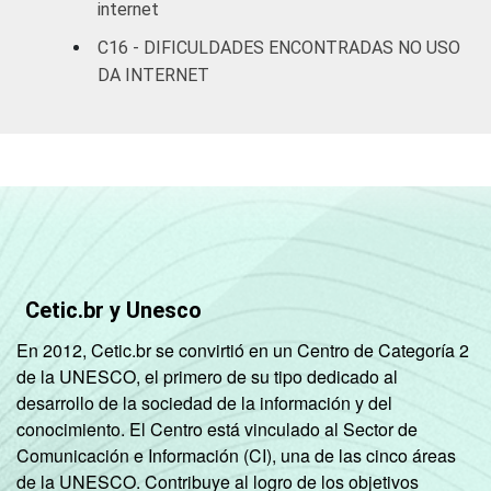
internet
MAIS DE 10
89
SM
C16 - DIFICULDADES ENCONTRADAS NO USO
DA INTERNET
CLASSE
A
86
SOCIAL
B
77
C
60
DE
37
Cetic.br y Unesco
OCUPAÇÃO
PEA
78
En 2012, Cetic.br se convirtió en un Centro de Categoría 2
Não PEA
43
de la UNESCO, el primero de su tipo dedicado al
desarrollo de la sociedad de la información y del
1
Base ponderada: 76.118.112 entrevistados
conocimiento. El Centro está vinculado al Sector de
que usaram a Internet nos últimos trÃªs
Comunicación e Información (CI), una de las cinco áreas
meses. Respostas múltiplas, estimuladas e
de la UNESCO. Contribuye al logro de los objetivos