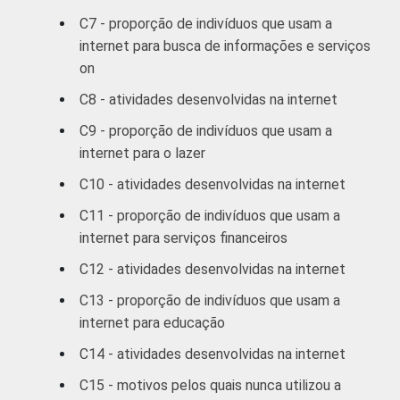
C7 - proporção de indivíduos que usam a
RENDA
ATÉ 1 SM
30
FAMILIAR
internet para busca de informações e serviços
on
MAIS DE 1
SM ATÉ 2
54
C8 - atividades desenvolvidas na internet
SM
C9 - proporção de indivíduos que usam a
internet para o lazer
MAIS DE 2
SM ATÉ 3
64
C10 - atividades desenvolvidas na internet
SM
C11 - proporção de indivíduos que usam a
internet para serviços financeiros
MAIS DE 3
SM ATÉ 5
74
C12 - atividades desenvolvidas na internet
SM
C13 - proporção de indivíduos que usam a
internet para educação
MAIS DE 5
SM ATÉ 10
77
C14 - atividades desenvolvidas na internet
SM
C15 - motivos pelos quais nunca utilizou a