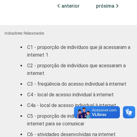
anterior
próxima
Fundamental
39
Médio
72
Indicadores Relacionados
Superior
88
C1 - proporção de indivíduos que já acessaram a
internet 1
FAIXA
10 - 15
29
ETÁRIA
C2 - proporção de indivíduos que acessaram a
16 - 24
67
internet
C3 - freqüência do acesso individual à internet
25 - 34
82
C4 - local de acesso individual à internet
35 - 44
83
C4a - local de acesso individual à internet
45 - 59
77
C5 - proporção de indivíduos que usam a
internet para se comunicar
60 +
60
C6 - atividades desenvolvidas na internet