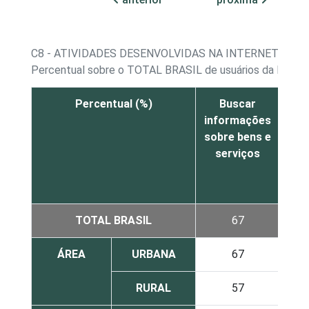
C8 - ATIVIDADES DESENVOLVIDAS NA INTERNET - B
Percentual sobre o TOTAL BRASIL de usuários da Intern
Percentual (%)
Buscar
informações
in
sobre bens e
sob
serviços
ent
TOTAL BRASIL
67
ÁREA
URBANA
67
RURAL
57