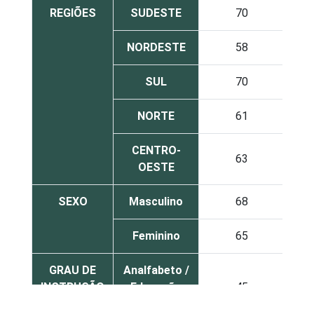
REGIÕES
SUDESTE
70
NORDESTE
58
SUL
70
NORTE
61
CENTRO-
63
OESTE
SEXO
Masculino
68
Feminino
65
GRAU DE
Analfabeto /
INSTRUÇÃO
Educação
45
infantil