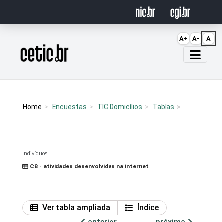
Ir para o conteúdo
A+
A-
A
Página inicial
Home
Encuestas
TIC Domicílios
Tablas
Indivíduos
C8 - atividades desenvolvidas na internet
Ver tabla ampliada
Índice
anterior
próxima