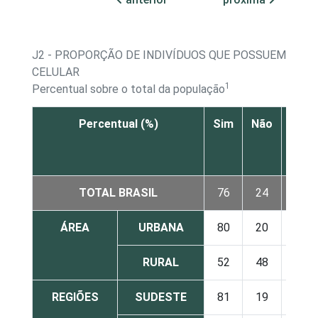
J2 - PROPORÇÃO DE INDIVÍDUOS QUE POSSUEM TEL
CELULAR
1
Percentual sobre o total da população
Percentual (%)
Sim
Não
Não 
N
resp
TOTAL BRASIL
76
24
ÁREA
URBANA
80
20
RURAL
52
48
REGIÕES
SUDESTE
81
19