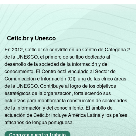
FAMILIAR
1 SM - 2 SM
68
32
2 SM - 3 SM
81
19
Cetic.br y Unesco
3 SM - 5 SM
85
15
En 2012, Cetic.br se convirtió en un Centro de Categoría 2
5 SM - 10
de la UNESCO, el primero de su tipo dedicado al
92
8
SM
desarrollo de la sociedad de la información y del
conocimiento. El Centro está vinculado al Sector de
10 SM ou +
95
5
Comunicación e Información (CI), una de las cinco áreas
de la UNESCO. Contribuye al logro de los objetivos
CLASSE
A
98
2
estratégicos de la organización, fortaleciendo sus
ECONÔMICA
esfuerzos para monitorear la construcción de sociedades
B
91
9
de la información y del conocimiento. El ámbito de
actuación de Cetic.br incluye América Latina y los países
C
81
19
africanos de lengua portuguesa.
Conozca nuestro trabajo
DE
52
48