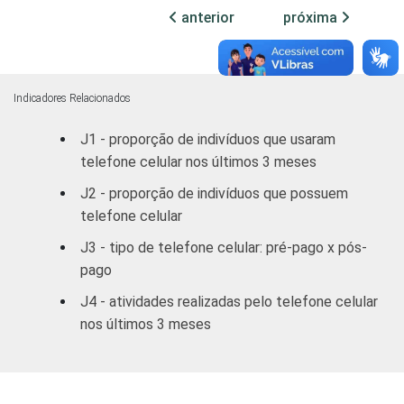
anterior
próxima
Médio
91
9
Superior
97
3
Indicadores Relacionados
FAIXA
10 - 15
62
38
J1 - proporção de indivíduos que usaram
ETÁRIA
telefone celular nos últimos 3 meses
16 - 24
89
11
J2 - proporção de indivíduos que possuem
25 - 34
88
12
telefone celular
J3 - tipo de telefone celular: pré-pago x pós-
35 - 44
84
16
pago
45 - 59
73
26
J4 - atividades realizadas pelo telefone celular
nos últimos 3 meses
60 +
51
49
RENDA
ATÉ 1 SM
55
45