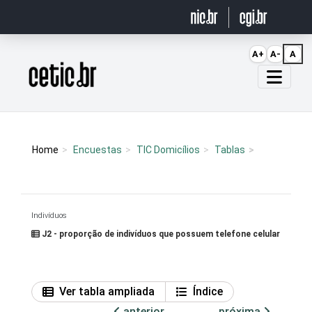
Ir para o conteúdo
A+
A-
A
Página inicial
Home
Encuestas
TIC Domicílios
Tablas
Indivíduos
J2 - proporção de indivíduos que possuem telefone celular
Ver tabla ampliada
Índice
anterior
próxima